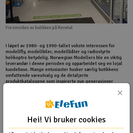
Fra innsiden av butikken på Revetal
I løpet av 1980- og 1990-tallet vokste interessen for
modellfly, modellbiler, modellbåter og radiostyrte
helikoptre betydelig. Norwegian Modellers ble en viktig
leverandør i denne perioden og opparbeidet seg en lojal
kundebase. Mange entusiaster husker særlig butikkens
omfattende vareutvalg og de detaljerte
produktkatalogene som inspirerte nye generasjoner
modellbyggere.
×
En viktig del av selskapets suksess var evnen til å følge
utviklingen i hobbybransjen. Etter hvert som radiostyrt
teknologi ble mer avansert, samarbeidet Norwegian
Modellers med ledende produsenter og distributører for å
Hei! Vi bruker cookies
kunne tilby moderne produkter til det norske markedet.
Dette gjorde at kundene kunne finne både