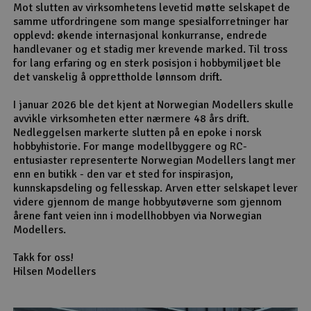
Mot slutten av virksomhetens levetid møtte selskapet de
samme utfordringene som mange spesialforretninger har
opplevd: økende internasjonal konkurranse, endrede
handlevaner og et stadig mer krevende marked. Til tross
for lang erfaring og en sterk posisjon i hobbymiljøet ble
det vanskelig å opprettholde lønnsom drift.
I januar 2026 ble det kjent at Norwegian Modellers skulle
avvikle virksomheten etter nærmere 48 års drift.
Nedleggelsen markerte slutten på en epoke i norsk
hobbyhistorie. For mange modellbyggere og RC-
entusiaster representerte Norwegian Modellers langt mer
enn en butikk - den var et sted for inspirasjon,
kunnskapsdeling og fellesskap. Arven etter selskapet lever
videre gjennom de mange hobbyutøverne som gjennom
årene fant veien inn i modellhobbyen via Norwegian
Modellers.
Takk for oss!
Hilsen Modellers