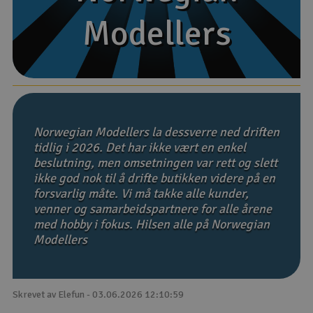
Modellers
Modellers
Båter
Droner
Droner for FPV
Fly
Norwegian Modellers la dessverre ned driften
tidlig i 2026. Det har ikke vært en enkel
beslutning, men omsetningen var rett og slett
Helikopter
ikke god nok til å drifte butikken videre på en
V
forsvarlig måte. Vi må takke alle kunder,
Kamerautstyr
venner og samarbeidspartnere for alle årene
med hobby i fokus. Hilsen alle på Norwegian
Modellbygging, LEGO & byggesett
Modellers
Modelljernbane
Skrevet av Elefun - 03.06.2026 12:10:59
Motor & tilbehør