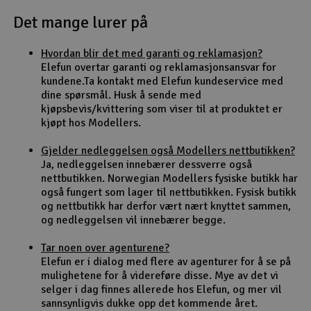
Det mange lurer på
Outlet
Hvordan blir det med garanti og reklamasjon?
Radioutstyr
Elefun overtar garanti og reklamasjonsansvar for
kundene.Ta kontakt med Elefun kundeservice med
Raketter
dine spørsmål. Husk å sende med
kjøpsbevis/kvittering som viser til at produktet er
kjøpt hos Modellers.
Smarthjem, lek & hobby
Gjelder nedleggelsen også Modellers nettbutikken?
Solenergi
Ja, nedleggelsen innebærer dessverre også
H
nettbutikken. Norwegian Modellers fysiske butikk har
også fungert som lager til nettbutikken. Fysisk butikk
Sparkesykler & elkjøretøy
Du
og nettbutikk har derfor vært nært knyttet sammen,
Vi
og nedleggelsen vil innebærer begge.
Verktøy, utstyr & tilbehør
Tar noen over agenturene?
Elefun er i dialog med flere av agenturer for å se på
Gavekort
mulighetene for å videreføre disse. Mye av det vi
selger i dag finnes allerede hos Elefun, og mer vil
sannsynligvis dukke opp det kommende året.