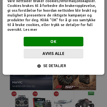
Våre nettsider bruker cookies/informasjonskapsler.
nybegynnerutstyr og avanserte løsninger hos samme
Cookies brukes til å forbedre din brukeropplevelse,
leverandør. Da internett for alvor endret
gi oss forståelse for hvordan nettsiden blir brukt og
handelsmønstrene på 2000-tallet, satset Norwegian
mulighet å presentere de riktigste kampanjer og
Modellers tidlig på netthandel. Nettbutikken modellers.no
produkter for deg. Klikk "OK" for å gi oss samtykke
gjorde det mulig for kunder fra hele landet å handle
til å bruke cookies, eller trykk se detaljer for full
spesialprodukter som tidligere ofte bare var tilgjengelige i
oversikt.
Les mer
større byer. Samtidig fortsatte selskapet å drive fysisk
butikk og personlig kundeservice.
OK
AVVIS ALLE
SE DETALJER