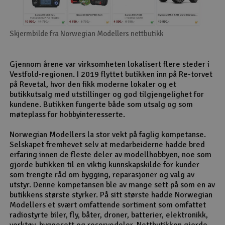
Skjermbilde fra Norwegian Modellers nettbutikk
Gjennom årene var virksomheten lokalisert flere steder i
Vestfold-regionen. I 2019 flyttet butikken inn på Re-torvet
på Revetal, hvor den fikk moderne lokaler og et
butikkutsalg med utstillinger og god tilgjengelighet for
kundene. Butikken fungerte både som utsalg og som
møteplass for hobbyinteresserte.
Norwegian Modellers la stor vekt på faglig kompetanse.
Selskapet fremhevet selv at medarbeiderne hadde bred
erfaring innen de fleste deler av modellhobbyen, noe som
gjorde butikken til en viktig kunnskapskilde for kunder
som trengte råd om bygging, reparasjoner og valg av
utstyr. Denne kompetansen ble av mange sett på som en av
butikkens største styrker. På sitt største hadde Norwegian
Modellers et svært omfattende sortiment som omfattet
radiostyrte biler, fly, båter, droner, batterier, elektronikk,
verktøy, byggesett og reservedeler. Nettbutikken gjorde