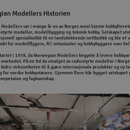
ian Modellers Historien
Modellers var i mange år en av Norges mest kjente hobbyforret
ostyrte modeller, modellbygging og teknisk hobby. Selskapet utv
isjonell spesialbutikk til en landsdekkende nettbutikk og ble et v
nkt for modellflygere, RC-entusiaster og hobbybyggere over hel
startet i 1978, da Norwegian Modellers begynte å levere hobbyart
 markedet. På en tid da utvalget av radiostyrte modeller i Norge
 bidro virksomheten til å gjøre internasjonale produkter og ny t
ig for norske hobbyutøvere. Gjennom flere tiår bygget selskapet 
kompetanse og fagkunnskap.