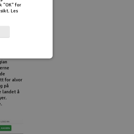
k "OK" for
rsikt.
Les
r,
en viktig
e
e
bransjen.
gian
derne
åde
t for alvor
g på
e landet å
yer.
e.