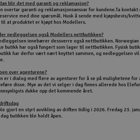
dan blir det med garanti og reklamasjon?
un overtar garanti og reklamasjonsansvar for kundene.Ta kontakt
eservice med dine spørsmål. Husk å sende med kjøpsbevis/kvitt
 til at produktet er kjøpt hos Modellers.
der nedleggelsen også Modellers nettbutikken?
nedleggelsen innebærer dessverre også nettbutikken. Norwegian
ke butikk har også fungert som lager til nettbutikken. Fysisk buti
butikk har derfor vært nært knyttet sammen, og nedleggelsen vi
e.
noen over agenturene?
n er i dialog med flere av agenturer for å se på mulighetene for 
eføre disse. Mye av det vi selger i dag finnes allerede hos Elefu
sannsynligvis dukke opp det kommende året.
driftsdag
le gjort en styrt avvikling av driften tidlig i 2026. Fredag 23. jan
 dag butikken ble holdt åpen.