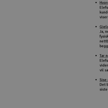
Hvor
Smarthjem, lek & hobby
Elef
kund
Solenergi
viser
Sparkesykler & elkjøretøy
Gjel
Ja, 
Verktøy, utstyr & tilbehør
fysis
nett
Gavekort
begg
Tar 
Elefu
vider
vil 
Sise 
Det b
siste