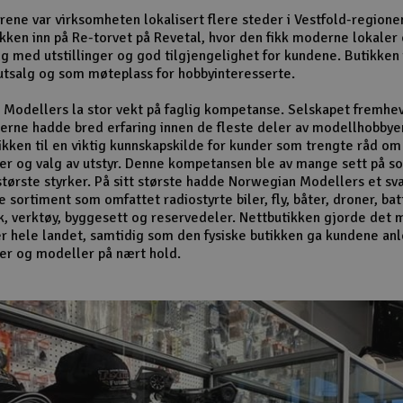
ene var virksomheten lokalisert flere steder i Vestfold-regione
tikken inn på Re-torvet på Revetal, hvor den fikk moderne lokaler
lg med utstillinger og god tilgjengelighet for kundene. Butikken
tsalg og som møteplass for hobbyinteresserte.
Modellers la stor vekt på faglig kompetanse. Selskapet fremhev
rne hadde bred erfaring innen de fleste deler av modellhobbye
ikken til en viktig kunnskapskilde for kunder som trengte råd om
er og valg av utstyr. Denne kompetansen ble av mange sett på s
største styrker. På sitt største hadde Norwegian Modellers et sv
sortiment som omfattet radiostyrte biler, fly, båter, droner, bat
k, verktøy, byggesett og reservedeler. Nettbutikken gjorde det m
r hele landet, samtidig som den fysiske butikken ga kundene anle
er og modeller på nært hold.