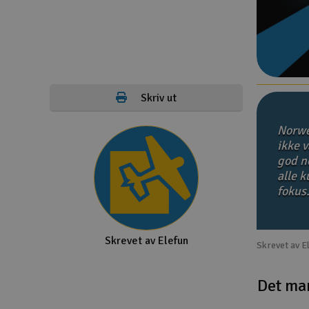
Droner
Droner for FPV
Fly
Skriv ut
Helikopter
Norwe
Kamerautstyr
ikke v
god no
Modellbygging, LEGO & byggesett
alle 
Modelljernbane
fokus
Motor & tilbehør
Skrevet av Elefun
Outlet
Skrevet av E
Radioutstyr
Det ma
Raketter