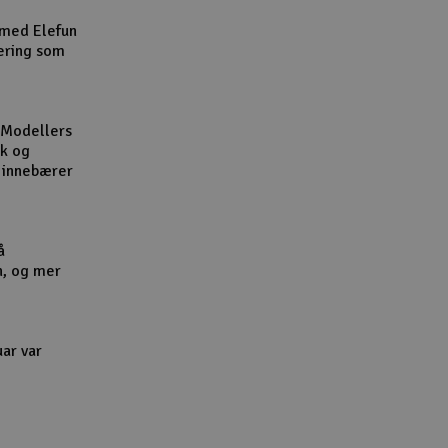
Cou
 med Elefun
ering som
 Modellers
kk og
Handle
l innebærer
Du kan sam
Vi beregne
å
n, og mer
End
uar var
Gav
Hen