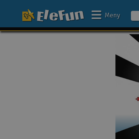
Meny
Ukens tilbud
Outlet
Mine favoritter
Gavekort
3D-print
Batteri & ladere
Bilbane
Biler
Båter