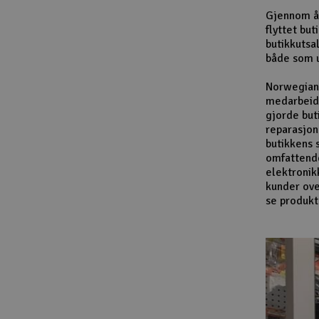
Gjennom år
flyttet bu
butikkutsa
både som u
Norwegian 
medarbeide
gjorde but
reparasjon
butikkens 
omfattende 
elektronik
kunder ove
se produkt