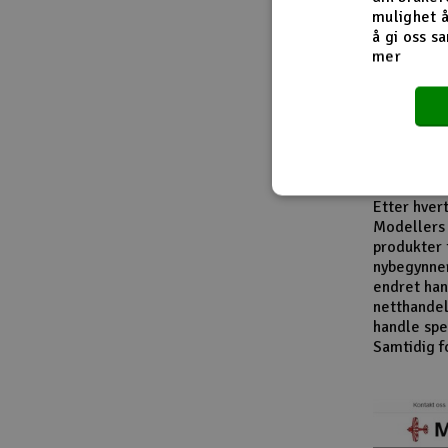
Fra innside
mulighet å
å gi oss sa
mer
I løpet av
modellbåte
leverandør
entusiaste
produktkat
En viktig d
Etter hver
Modellers 
produkter 
nybegynner
endret han
netthandel
handle spes
Samtidig f