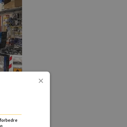
×
 forbedre
og