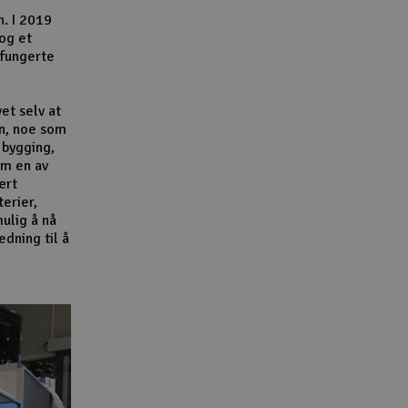
n. I 2019
 og et
 fungerte
et selv at
n, noe som
 bygging,
om en av
ært
terier,
ulig å nå
dning til å