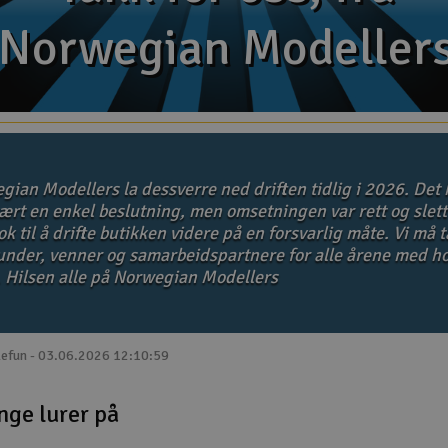
Norwegian Modeller
Norwegian Modeller
gian Modellers la dessverre ned driften tidlig i 2026. Det 
ært en enkel beslutning, men omsetningen var rett og slett
k til å drifte butikken videre på en forsvarlig måte. Vi må 
kunder, venner og samarbeidspartnere for alle årene med ho
. Hilsen alle på Norwegian Modellers
lefun - 03.06.2026 12:10:59
nge lurer på