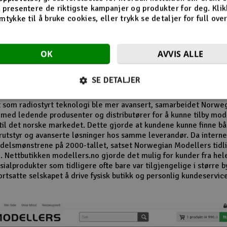
n av butikken på Revetal
 presentere de riktigste kampanjer og produkter for deg. Klik
mtykke til å bruke cookies, eller trykk se detaljer for full ove
 1980- og 1990-tallet vokste interessen for modellfly, modellbile
r og radiostyrte helikoptre betydelig. Norwegian Modellers ble 
OK
AVVIS ALLE
 i denne perioden og opparbeidet seg en lojal kundebase. Mang
r husker særlig butikkens omfattende vareutvalg og de detaljert
alogene som inspirerte nye generasjoner modellbyggere.
SE DETALJER
el av selskapets suksess var evnen til å følge utviklingen i hobby
t som radiostyrt teknologi ble mer avansert, samarbeidet Norwe
med ledende produsenter og distributører for å kunne tilby mo
til det norske markedet. Dette gjorde at kundene kunne finne b
utstyr og avanserte løsninger hos samme leverandør. Da internet
delsmønstrene på 2000-tallet, satset Norwegian Modellers tidli
. Nettbutikken modellers.no gjorde det mulig for kunder fra hel
ialprodukter som tidligere ofte bare var tilgjengelige i større b
ortsatte selskapet å drive fysisk butikk og personlig kundeservic