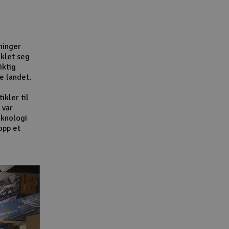
Lag
Skr
Tøm
ninger
iklet seg
iktig
e landet.
ikler til
 var
eknologi
opp et