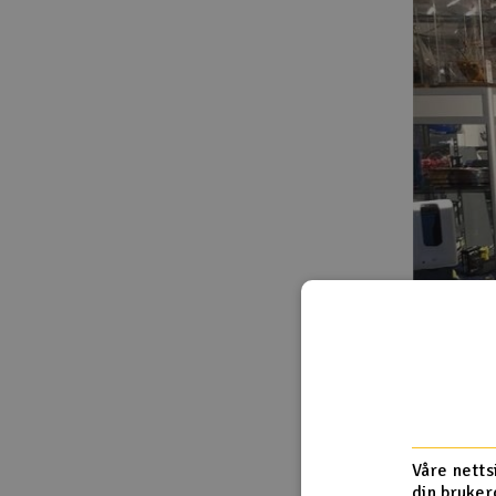
Våre netts
din bruker