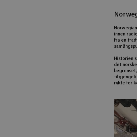
Norweg
Norwegian 
innen radi
fra en trad
samlingspu
Historien 
det norske
begrenset,
tilgjengel
rykte for 