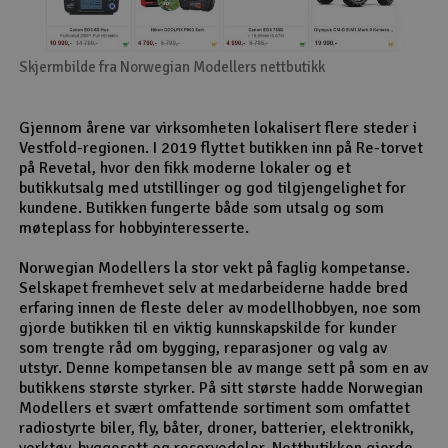
Skjermbilde fra Norwegian Modellers nettbutikk
Gjennom årene var virksomheten lokalisert flere steder i
Vestfold-regionen. I 2019 flyttet butikken inn på Re-torvet
på Revetal, hvor den fikk moderne lokaler og et
butikkutsalg med utstillinger og god tilgjengelighet for
kundene. Butikken fungerte både som utsalg og som
møteplass for hobbyinteresserte.
Norwegian Modellers la stor vekt på faglig kompetanse.
Selskapet fremhevet selv at medarbeiderne hadde bred
erfaring innen de fleste deler av modellhobbyen, noe som
gjorde butikken til en viktig kunnskapskilde for kunder
som trengte råd om bygging, reparasjoner og valg av
utstyr. Denne kompetansen ble av mange sett på som en av
butikkens største styrker. På sitt største hadde Norwegian
Modellers et svært omfattende sortiment som omfattet
radiostyrte biler, fly, båter, droner, batterier, elektronikk,
verktøy, byggesett og reservedeler. Nettbutikken gjorde