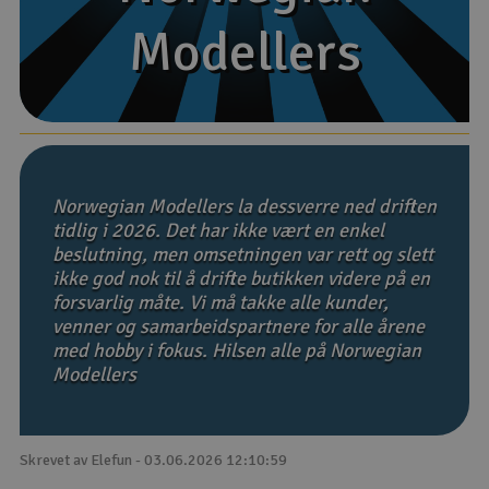
Modellers
Modellers
Båter
Droner
Droner for FPV
Fly
Norwegian Modellers la dessverre ned driften
tidlig i 2026. Det har ikke vært en enkel
beslutning, men omsetningen var rett og slett
Helikopter
ikke god nok til å drifte butikken videre på en
V
forsvarlig måte. Vi må takke alle kunder,
Kamerautstyr
venner og samarbeidspartnere for alle årene
med hobby i fokus. Hilsen alle på Norwegian
Modellbygging, LEGO & byggesett
Modellers
Modelljernbane
Skrevet av Elefun - 03.06.2026 12:10:59
Motor & tilbehør