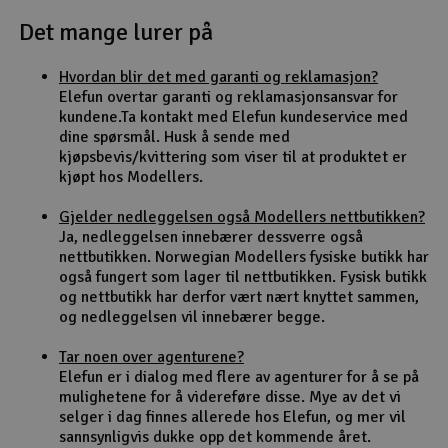
Det mange lurer på
Outlet
Hvordan blir det med garanti og reklamasjon?
Radioutstyr
Elefun overtar garanti og reklamasjonsansvar for
kundene.Ta kontakt med Elefun kundeservice med
Raketter
dine spørsmål. Husk å sende med
kjøpsbevis/kvittering som viser til at produktet er
kjøpt hos Modellers.
Smarthjem, lek & hobby
Gjelder nedleggelsen også Modellers nettbutikken?
Solenergi
Ja, nedleggelsen innebærer dessverre også
H
nettbutikken. Norwegian Modellers fysiske butikk har
også fungert som lager til nettbutikken. Fysisk butikk
Sparkesykler & elkjøretøy
Du
og nettbutikk har derfor vært nært knyttet sammen,
Vi
og nedleggelsen vil innebærer begge.
Verktøy, utstyr & tilbehør
Tar noen over agenturene?
Elefun er i dialog med flere av agenturer for å se på
Gavekort
mulighetene for å videreføre disse. Mye av det vi
selger i dag finnes allerede hos Elefun, og mer vil
sannsynligvis dukke opp det kommende året.