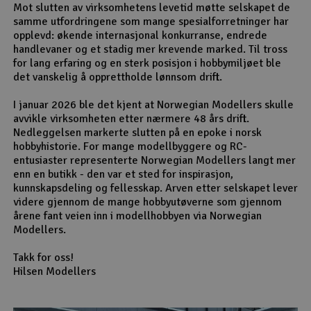
Mot slutten av virksomhetens levetid møtte selskapet de
samme utfordringene som mange spesialforretninger har
opplevd: økende internasjonal konkurranse, endrede
handlevaner og et stadig mer krevende marked. Til tross
for lang erfaring og en sterk posisjon i hobbymiljøet ble
det vanskelig å opprettholde lønnsom drift.
I januar 2026 ble det kjent at Norwegian Modellers skulle
avvikle virksomheten etter nærmere 48 års drift.
Nedleggelsen markerte slutten på en epoke i norsk
hobbyhistorie. For mange modellbyggere og RC-
entusiaster representerte Norwegian Modellers langt mer
enn en butikk - den var et sted for inspirasjon,
kunnskapsdeling og fellesskap. Arven etter selskapet lever
videre gjennom de mange hobbyutøverne som gjennom
årene fant veien inn i modellhobbyen via Norwegian
Modellers.
Takk for oss!
Hilsen Modellers