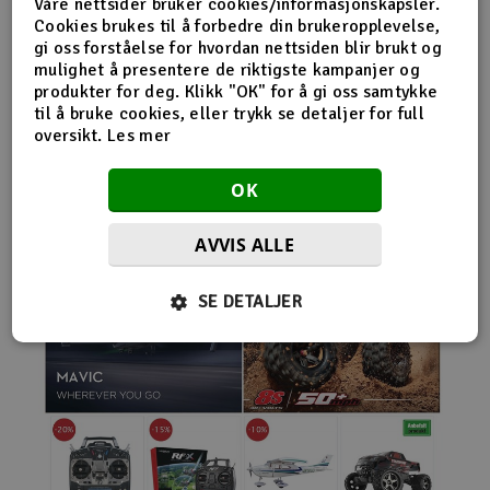
Våre nettsider bruker cookies/informasjonskapsler.
nybegynnerutstyr og avanserte løsninger hos samme
Cookies brukes til å forbedre din brukeropplevelse,
leverandør. Da internett for alvor endret
gi oss forståelse for hvordan nettsiden blir brukt og
handelsmønstrene på 2000-tallet, satset Norwegian
mulighet å presentere de riktigste kampanjer og
Modellers tidlig på netthandel. Nettbutikken modellers.no
produkter for deg. Klikk "OK" for å gi oss samtykke
gjorde det mulig for kunder fra hele landet å handle
til å bruke cookies, eller trykk se detaljer for full
spesialprodukter som tidligere ofte bare var tilgjengelige i
oversikt.
Les mer
større byer. Samtidig fortsatte selskapet å drive fysisk
butikk og personlig kundeservice.
OK
AVVIS ALLE
SE DETALJER