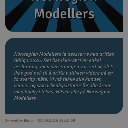
Modellers
Modellers
Båter
Droner
Droner for FPV
Fly
Norwegian Modellers la dessverre ned driften
tidlig i 2026. Det har ikke vært en enkel
beslutning, men omsetningen var rett og slett
Helikopter
ikke god nok til å drifte butikken videre på en
V
forsvarlig måte. Vi må takke alle kunder,
Kamerautstyr
venner og samarbeidspartnere for alle årene
med hobby i fokus. Hilsen alle på Norwegian
Modellbygging, LEGO & byggesett
Modellers
Modelljernbane
Skrevet av Elefun - 03.06.2026 12:10:59
Motor & tilbehør