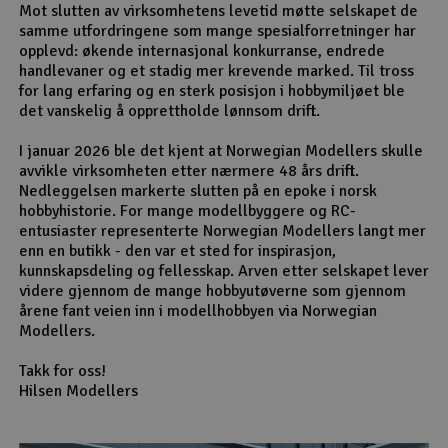
Mot slutten av virksomhetens levetid møtte selskapet de
samme utfordringene som mange spesialforretninger har
opplevd: økende internasjonal konkurranse, endrede
handlevaner og et stadig mer krevende marked. Til tross
for lang erfaring og en sterk posisjon i hobbymiljøet ble
det vanskelig å opprettholde lønnsom drift.
I januar 2026 ble det kjent at Norwegian Modellers skulle
avvikle virksomheten etter nærmere 48 års drift.
Nedleggelsen markerte slutten på en epoke i norsk
hobbyhistorie. For mange modellbyggere og RC-
entusiaster representerte Norwegian Modellers langt mer
enn en butikk - den var et sted for inspirasjon,
kunnskapsdeling og fellesskap. Arven etter selskapet lever
videre gjennom de mange hobbyutøverne som gjennom
årene fant veien inn i modellhobbyen via Norwegian
Modellers.
Takk for oss!
Hilsen Modellers