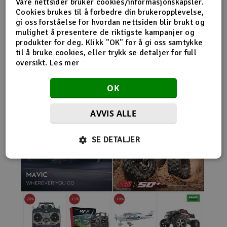
Våre nettsider bruker cookies/informasjonskapsler.
nybegynnerutstyr og avanserte løsninger hos samme
Cookies brukes til å forbedre din brukeropplevelse,
leverandør. Da internett for alvor endret
gi oss forståelse for hvordan nettsiden blir brukt og
handelsmønstrene på 2000-tallet, satset Norwegian
mulighet å presentere de riktigste kampanjer og
Modellers tidlig på netthandel. Nettbutikken modellers.no
produkter for deg. Klikk "OK" for å gi oss samtykke
gjorde det mulig for kunder fra hele landet å handle
til å bruke cookies, eller trykk se detaljer for full
spesialprodukter som tidligere ofte bare var tilgjengelige i
oversikt.
Les mer
større byer. Samtidig fortsatte selskapet å drive fysisk
butikk og personlig kundeservice.
OK
AVVIS ALLE
SE DETALJER