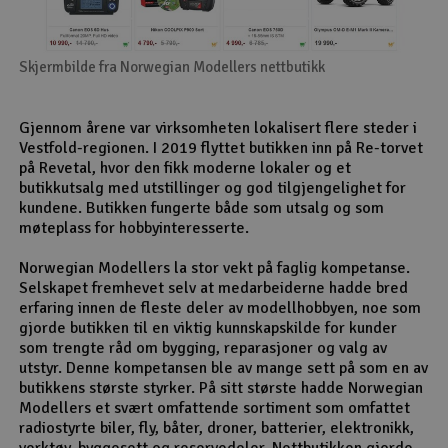
Skjermbilde fra Norwegian Modellers nettbutikk
Gjennom årene var virksomheten lokalisert flere steder i
Vestfold-regionen. I 2019 flyttet butikken inn på Re-torvet
på Revetal, hvor den fikk moderne lokaler og et
butikkutsalg med utstillinger og god tilgjengelighet for
kundene. Butikken fungerte både som utsalg og som
møteplass for hobbyinteresserte.
Norwegian Modellers la stor vekt på faglig kompetanse.
Selskapet fremhevet selv at medarbeiderne hadde bred
erfaring innen de fleste deler av modellhobbyen, noe som
gjorde butikken til en viktig kunnskapskilde for kunder
som trengte råd om bygging, reparasjoner og valg av
utstyr. Denne kompetansen ble av mange sett på som en av
butikkens største styrker. På sitt største hadde Norwegian
Modellers et svært omfattende sortiment som omfattet
radiostyrte biler, fly, båter, droner, batterier, elektronikk,
verktøy, byggesett og reservedeler. Nettbutikken gjorde