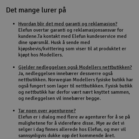
Det mange lurer på
Outlet
Hvordan blir det med garanti og reklamasjon?
Radioutstyr
Elefun overtar garanti og reklamasjonsansvar for
kundene.Ta kontakt med Elefun kundeservice med
Raketter
dine spørsmål. Husk å sende med
kjøpsbevis/kvittering som viser til at produktet er
kjøpt hos Modellers.
Smarthjem, lek & hobby
Gjelder nedleggelsen også Modellers nettbutikken?
Solenergi
Ja, nedleggelsen innebærer dessverre også
H
nettbutikken. Norwegian Modellers fysiske butikk har
også fungert som lager til nettbutikken. Fysisk butikk
Sparkesykler & elkjøretøy
Du
og nettbutikk har derfor vært nært knyttet sammen,
Vi
og nedleggelsen vil innebærer begge.
Verktøy, utstyr & tilbehør
Tar noen over agenturene?
Elefun er i dialog med flere av agenturer for å se på
Gavekort
mulighetene for å videreføre disse. Mye av det vi
selger i dag finnes allerede hos Elefun, og mer vil
sannsynligvis dukke opp det kommende året.