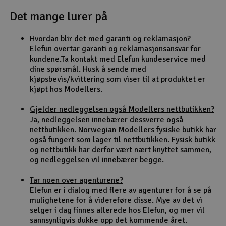
Det mange lurer på
Outlet
Hvordan blir det med garanti og reklamasjon?
Radioutstyr
Elefun overtar garanti og reklamasjonsansvar for
kundene.Ta kontakt med Elefun kundeservice med
Raketter
dine spørsmål. Husk å sende med
kjøpsbevis/kvittering som viser til at produktet er
kjøpt hos Modellers.
Smarthjem, lek & hobby
Gjelder nedleggelsen også Modellers nettbutikken?
Solenergi
Ja, nedleggelsen innebærer dessverre også
H
nettbutikken. Norwegian Modellers fysiske butikk har
også fungert som lager til nettbutikken. Fysisk butikk
Sparkesykler & elkjøretøy
Du
og nettbutikk har derfor vært nært knyttet sammen,
Vi
og nedleggelsen vil innebærer begge.
Verktøy, utstyr & tilbehør
Tar noen over agenturene?
Elefun er i dialog med flere av agenturer for å se på
Gavekort
mulighetene for å videreføre disse. Mye av det vi
selger i dag finnes allerede hos Elefun, og mer vil
sannsynligvis dukke opp det kommende året.