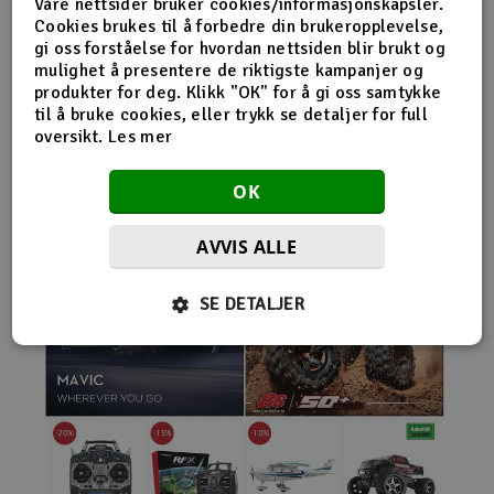
Våre nettsider bruker cookies/informasjonskapsler.
nybegynnerutstyr og avanserte løsninger hos samme
Cookies brukes til å forbedre din brukeropplevelse,
leverandør. Da internett for alvor endret
gi oss forståelse for hvordan nettsiden blir brukt og
handelsmønstrene på 2000-tallet, satset Norwegian
mulighet å presentere de riktigste kampanjer og
Modellers tidlig på netthandel. Nettbutikken modellers.no
produkter for deg. Klikk "OK" for å gi oss samtykke
gjorde det mulig for kunder fra hele landet å handle
til å bruke cookies, eller trykk se detaljer for full
spesialprodukter som tidligere ofte bare var tilgjengelige i
oversikt.
Les mer
større byer. Samtidig fortsatte selskapet å drive fysisk
butikk og personlig kundeservice.
OK
AVVIS ALLE
SE DETALJER