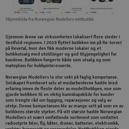
Skjermbilde fra Norwegian Modellers nettbutikk
Gjennom årene var virksomheten lokalisert flere steder i
Vestfold-regionen. I 2019 flyttet butikken inn på Re-torvet
på Revetal, hvor den fikk moderne lokaler og et
butikkutsalg med utstillinger og god tilgjengelighet for
kundene. Butikken fungerte både som utsalg og som
møteplass for hobbyinteresserte.
Norwegian Modellers la stor vekt på faglig kompetanse.
Selskapet fremhevet selv at medarbeiderne hadde bred
erfaring innen de fleste deler av modellhobbyen, noe som
gjorde butikken til en viktig kunnskapskilde for kunder
som trengte råd om bygging, reparasjoner og valg av
utstyr. Denne kompetansen ble av mange sett på som en av
butikkens største styrker. På sitt største hadde Norwegian
Modellers et svært omfattende sortiment som omfattet
radiostyrte biler, fly, båter, droner, batterier, elektronikk,
verktøy, byggesett og reservedeler. Nettbutikken gjorde