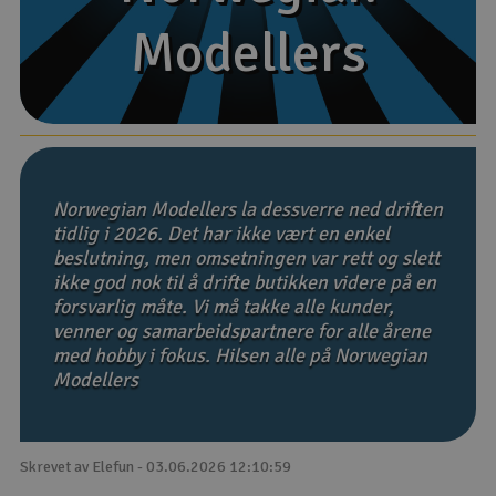
Modellers
Modellers
Båter
Droner
Droner for FPV
Fly
Norwegian Modellers la dessverre ned driften
tidlig i 2026. Det har ikke vært en enkel
beslutning, men omsetningen var rett og slett
Helikopter
ikke god nok til å drifte butikken videre på en
V
forsvarlig måte. Vi må takke alle kunder,
Kamerautstyr
venner og samarbeidspartnere for alle årene
med hobby i fokus. Hilsen alle på Norwegian
Modellbygging, LEGO & byggesett
Modellers
Modelljernbane
Skrevet av Elefun - 03.06.2026 12:10:59
Motor & tilbehør