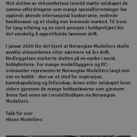
Mot slutten av virksomhetens levetid møtte selskapet de
samme utfordringene som mange spesialforretninger har
opplevd: økende internasjonal konkurranse, endrede
handlevaner og et stadig mer krevende marked. Til tross
for lang erfaring og en sterk posisjon i hobbymiljøet ble
det vanskelig å opprettholde lønnsom drift.
I januar 2026 ble det kjent at Norwegian Modellers skulle
avvikle virksomheten etter nærmere 48 års drift.
Nedleggelsen markerte slutten på en epoke i norsk
hobbyhistorie. For mange modellbyggere og RC-
entusiaster representerte Norwegian Modellers langt mer
enn en butikk - den var et sted for inspirasjon,
kunnskapsdeling og fellesskap. Arven etter selskapet lever
videre gjennom de mange hobbyutøverne som gjennom
årene fant veien inn i modellhobbyen via Norwegian
Modellers.
Takk for oss!
Hilsen Modellers