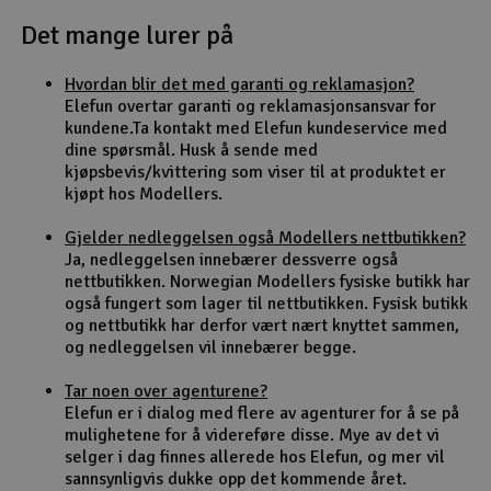
Det mange lurer på
Outlet
Hvordan blir det med garanti og reklamasjon?
Radioutstyr
Elefun overtar garanti og reklamasjonsansvar for
kundene.Ta kontakt med Elefun kundeservice med
Raketter
dine spørsmål. Husk å sende med
kjøpsbevis/kvittering som viser til at produktet er
kjøpt hos Modellers.
Smarthjem, lek & hobby
Gjelder nedleggelsen også Modellers nettbutikken?
Solenergi
Ja, nedleggelsen innebærer dessverre også
H
nettbutikken. Norwegian Modellers fysiske butikk har
også fungert som lager til nettbutikken. Fysisk butikk
Sparkesykler & elkjøretøy
Du
og nettbutikk har derfor vært nært knyttet sammen,
Vi
og nedleggelsen vil innebærer begge.
Verktøy, utstyr & tilbehør
Tar noen over agenturene?
Elefun er i dialog med flere av agenturer for å se på
Gavekort
mulighetene for å videreføre disse. Mye av det vi
selger i dag finnes allerede hos Elefun, og mer vil
sannsynligvis dukke opp det kommende året.