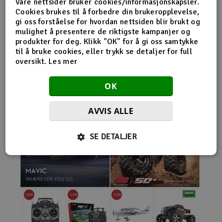
Våre nettsider bruker cookies/informasjonskapsler.
nybegynnerutstyr og avanserte løsninger hos samme
Cookies brukes til å forbedre din brukeropplevelse,
leverandør. Da internett for alvor endret
gi oss forståelse for hvordan nettsiden blir brukt og
handelsmønstrene på 2000-tallet, satset Norwegian
mulighet å presentere de riktigste kampanjer og
Modellers tidlig på netthandel. Nettbutikken modellers.no
produkter for deg. Klikk "OK" for å gi oss samtykke
gjorde det mulig for kunder fra hele landet å handle
til å bruke cookies, eller trykk se detaljer for full
spesialprodukter som tidligere ofte bare var tilgjengelige i
oversikt.
Les mer
større byer. Samtidig fortsatte selskapet å drive fysisk
butikk og personlig kundeservice.
OK
AVVIS ALLE
SE DETALJER