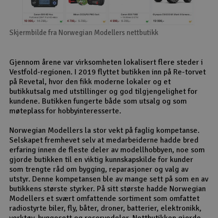
Skjermbilde fra Norwegian Modellers nettbutikk
Gjennom årene var virksomheten lokalisert flere steder i
Vestfold-regionen. I 2019 flyttet butikken inn på Re-torvet
på Revetal, hvor den fikk moderne lokaler og et
butikkutsalg med utstillinger og god tilgjengelighet for
kundene. Butikken fungerte både som utsalg og som
møteplass for hobbyinteresserte.
Norwegian Modellers la stor vekt på faglig kompetanse.
Selskapet fremhevet selv at medarbeiderne hadde bred
erfaring innen de fleste deler av modellhobbyen, noe som
gjorde butikken til en viktig kunnskapskilde for kunder
som trengte råd om bygging, reparasjoner og valg av
utstyr. Denne kompetansen ble av mange sett på som en av
butikkens største styrker. På sitt største hadde Norwegian
Modellers et svært omfattende sortiment som omfattet
radiostyrte biler, fly, båter, droner, batterier, elektronikk,
verktøy, byggesett og reservedeler. Nettbutikken gjorde