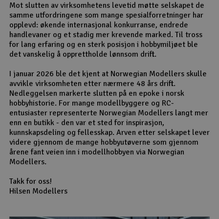
Mot slutten av virksomhetens levetid møtte selskapet de
samme utfordringene som mange spesialforretninger har
opplevd: økende internasjonal konkurranse, endrede
handlevaner og et stadig mer krevende marked. Til tross
for lang erfaring og en sterk posisjon i hobbymiljøet ble
det vanskelig å opprettholde lønnsom drift.
I januar 2026 ble det kjent at Norwegian Modellers skulle
avvikle virksomheten etter nærmere 48 års drift.
Nedleggelsen markerte slutten på en epoke i norsk
hobbyhistorie. For mange modellbyggere og RC-
entusiaster representerte Norwegian Modellers langt mer
enn en butikk - den var et sted for inspirasjon,
kunnskapsdeling og fellesskap. Arven etter selskapet lever
videre gjennom de mange hobbyutøverne som gjennom
årene fant veien inn i modellhobbyen via Norwegian
Modellers.
Takk for oss!
Hilsen Modellers