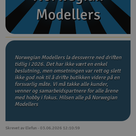
Modellers
Modellers
Båter
Droner
Droner for FPV
Fly
Norwegian Modellers la dessverre ned driften
tidlig i 2026. Det har ikke vært en enkel
beslutning, men omsetningen var rett og slett
Helikopter
ikke god nok til å drifte butikken videre på en
V
forsvarlig måte. Vi må takke alle kunder,
Kamerautstyr
venner og samarbeidspartnere for alle årene
med hobby i fokus. Hilsen alle på Norwegian
Modellbygging, LEGO & byggesett
Modellers
Modelljernbane
Skrevet av Elefun - 03.06.2026 12:10:59
Motor & tilbehør