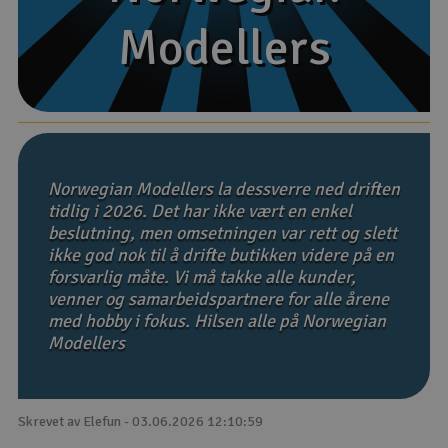
Modellers
Modellers
Båter
Droner
Droner for FPV
Fly
Norwegian Modellers la dessverre ned driften
tidlig i 2026. Det har ikke vært en enkel
beslutning, men omsetningen var rett og slett
Helikopter
ikke god nok til å drifte butikken videre på en
V
forsvarlig måte. Vi må takke alle kunder,
Kamerautstyr
venner og samarbeidspartnere for alle årene
med hobby i fokus. Hilsen alle på Norwegian
Modellbygging, LEGO & byggesett
Modellers
Modelljernbane
Skrevet av Elefun - 03.06.2026 12:10:59
Motor & tilbehør