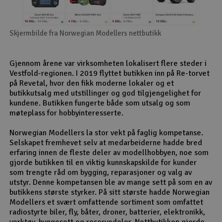
Skjermbilde fra Norwegian Modellers nettbutikk
Gjennom årene var virksomheten lokalisert flere steder i
Vestfold-regionen. I 2019 flyttet butikken inn på Re-torvet
på Revetal, hvor den fikk moderne lokaler og et
butikkutsalg med utstillinger og god tilgjengelighet for
kundene. Butikken fungerte både som utsalg og som
møteplass for hobbyinteresserte.
Norwegian Modellers la stor vekt på faglig kompetanse.
Selskapet fremhevet selv at medarbeiderne hadde bred
erfaring innen de fleste deler av modellhobbyen, noe som
gjorde butikken til en viktig kunnskapskilde for kunder
som trengte råd om bygging, reparasjoner og valg av
utstyr. Denne kompetansen ble av mange sett på som en av
butikkens største styrker. På sitt største hadde Norwegian
Modellers et svært omfattende sortiment som omfattet
radiostyrte biler, fly, båter, droner, batterier, elektronikk,
verktøy, byggesett og reservedeler. Nettbutikken gjorde