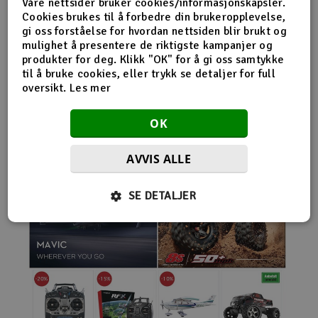
Våre nettsider bruker cookies/informasjonskapsler.
nybegynnerutstyr og avanserte løsninger hos samme
Cookies brukes til å forbedre din brukeropplevelse,
leverandør. Da internett for alvor endret
gi oss forståelse for hvordan nettsiden blir brukt og
handelsmønstrene på 2000-tallet, satset Norwegian
mulighet å presentere de riktigste kampanjer og
Modellers tidlig på netthandel. Nettbutikken modellers.no
produkter for deg. Klikk "OK" for å gi oss samtykke
gjorde det mulig for kunder fra hele landet å handle
til å bruke cookies, eller trykk se detaljer for full
spesialprodukter som tidligere ofte bare var tilgjengelige i
oversikt.
Les mer
større byer. Samtidig fortsatte selskapet å drive fysisk
butikk og personlig kundeservice.
OK
AVVIS ALLE
SE DETALJER