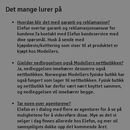
Det mange lurer på
Outlet
Hvordan blir det med garanti og reklamasjon?
Radioutstyr
Elefun overtar garanti og reklamasjonsansvar for
kundene.Ta kontakt med Elefun kundeservice med
Raketter
dine spørsmål. Husk å sende med
kjøpsbevis/kvittering som viser til at produktet er
kjøpt hos Modellers.
Smarthjem, lek & hobby
Gjelder nedleggelsen også Modellers nettbutikken?
Solenergi
Ja, nedleggelsen innebærer dessverre også
H
nettbutikken. Norwegian Modellers fysiske butikk har
også fungert som lager til nettbutikken. Fysisk butikk
Sparkesykler & elkjøretøy
Du
og nettbutikk har derfor vært nært knyttet sammen,
Vi
og nedleggelsen vil innebærer begge.
Verktøy, utstyr & tilbehør
Tar noen over agenturene?
Elefun er i dialog med flere av agenturer for å se på
Gavekort
mulighetene for å videreføre disse. Mye av det vi
selger i dag finnes allerede hos Elefun, og mer vil
sannsynligvis dukke opp det kommende året.