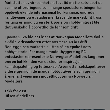
Mot slutten av virksomhetens levetid møtte selskapet de
samme utfordringene som mange spesialforretninger har
opplevd: økende internasjonal konkurranse, endrede
handlevaner og et stadig mer krevende marked. Til tross
for lang erfaring og en sterk posisjon i hobbymiljøet ble
det vanskelig å opprettholde lønnsom drift.
I januar 2026 ble det kjent at Norwegian Modellers skulle
avvikle virksomheten etter nærmere 48 års drift.
Nedleggelsen markerte slutten på en epoke i norsk
hobbyhistorie. For mange modellbyggere og RC-
entusiaster representerte Norwegian Modellers langt mer
enn en butikk - den var et sted for inspirasjon,
kunnskapsdeling og fellesskap. Arven etter selskapet lever
videre gjennom de mange hobbyutøverne som gjennom
årene fant veien inn i modellhobbyen via Norwegian
Modellers.
Takk for oss!
Hilsen Modellers