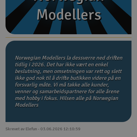
Modellers
Modellers
Båter
Droner
Droner for FPV
Fly
Norwegian Modellers la dessverre ned driften
tidlig i 2026. Det har ikke vært en enkel
beslutning, men omsetningen var rett og slett
Helikopter
ikke god nok til å drifte butikken videre på en
V
forsvarlig måte. Vi må takke alle kunder,
Kamerautstyr
venner og samarbeidspartnere for alle årene
med hobby i fokus. Hilsen alle på Norwegian
Modellbygging, LEGO & byggesett
Modellers
Modelljernbane
Skrevet av Elefun - 03.06.2026 12:10:59
Motor & tilbehør