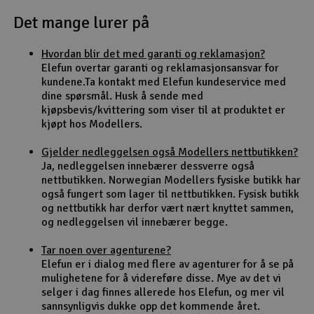
Det mange lurer på
Outlet
Hvordan blir det med garanti og reklamasjon?
Radioutstyr
Elefun overtar garanti og reklamasjonsansvar for
kundene.Ta kontakt med Elefun kundeservice med
Raketter
dine spørsmål. Husk å sende med
kjøpsbevis/kvittering som viser til at produktet er
kjøpt hos Modellers.
Smarthjem, lek & hobby
Gjelder nedleggelsen også Modellers nettbutikken?
Solenergi
Ja, nedleggelsen innebærer dessverre også
H
nettbutikken. Norwegian Modellers fysiske butikk har
også fungert som lager til nettbutikken. Fysisk butikk
Sparkesykler & elkjøretøy
Du
og nettbutikk har derfor vært nært knyttet sammen,
Vi
og nedleggelsen vil innebærer begge.
Verktøy, utstyr & tilbehør
Tar noen over agenturene?
Elefun er i dialog med flere av agenturer for å se på
Gavekort
mulighetene for å videreføre disse. Mye av det vi
selger i dag finnes allerede hos Elefun, og mer vil
sannsynligvis dukke opp det kommende året.