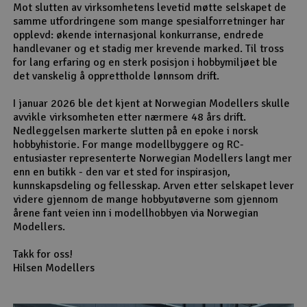
Mot slutten av virksomhetens levetid møtte selskapet de
samme utfordringene som mange spesialforretninger har
opplevd: økende internasjonal konkurranse, endrede
handlevaner og et stadig mer krevende marked. Til tross
for lang erfaring og en sterk posisjon i hobbymiljøet ble
det vanskelig å opprettholde lønnsom drift.
I januar 2026 ble det kjent at Norwegian Modellers skulle
avvikle virksomheten etter nærmere 48 års drift.
Nedleggelsen markerte slutten på en epoke i norsk
hobbyhistorie. For mange modellbyggere og RC-
entusiaster representerte Norwegian Modellers langt mer
enn en butikk - den var et sted for inspirasjon,
kunnskapsdeling og fellesskap. Arven etter selskapet lever
videre gjennom de mange hobbyutøverne som gjennom
årene fant veien inn i modellhobbyen via Norwegian
Modellers.
Takk for oss!
Hilsen Modellers