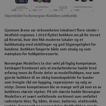
Skjermbilde fra Norwegian Modellers nettbutikk
Gjennom årene var virksomheten lokalisert flere steder i
Vestfold-regionen. I 2019 flyttet butikken inn på Re-torvet
på Revetal, hvor den fikk moderne lokaler og et
butikkutsalg med utstillinger og god tilgjengelighet for
kundene. Butikken fungerte både som utsalg og som
møteplass for hobbyinteresserte.
Norwegian Modellers la stor vekt på faglig kompetanse.
Selskapet fremhevet selv at medarbeiderne hadde bred
erfaring innen de fleste deler av modellhobbyen, noe som
gjorde butikken til en viktig kunnskapskilde for kunder
som trengte råd om bygging, reparasjoner og valg av
utstyr. Denne kompetansen ble av mange sett på som en av
butikkens største styrker. På sitt største hadde Norwegian
Modellers et svært omfattende sortiment som omfattet
radiostyrte biler, fly, båter, droner, batterier, elektronikk,
verktøy, byggesett og reservedeler. Nettbutikken gjorde