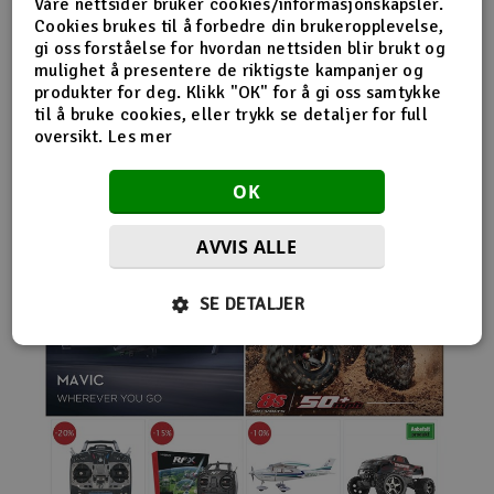
Våre nettsider bruker cookies/informasjonskapsler.
nybegynnerutstyr og avanserte løsninger hos samme
Cookies brukes til å forbedre din brukeropplevelse,
leverandør. Da internett for alvor endret
gi oss forståelse for hvordan nettsiden blir brukt og
handelsmønstrene på 2000-tallet, satset Norwegian
mulighet å presentere de riktigste kampanjer og
Modellers tidlig på netthandel. Nettbutikken modellers.no
produkter for deg. Klikk "OK" for å gi oss samtykke
gjorde det mulig for kunder fra hele landet å handle
til å bruke cookies, eller trykk se detaljer for full
spesialprodukter som tidligere ofte bare var tilgjengelige i
oversikt.
Les mer
større byer. Samtidig fortsatte selskapet å drive fysisk
butikk og personlig kundeservice.
OK
AVVIS ALLE
SE DETALJER