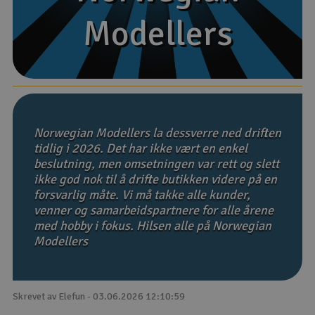
Modellers
Modellers
Båter
Droner
Droner for FPV
Fly
Norwegian Modellers la dessverre ned driften
tidlig i 2026. Det har ikke vært en enkel
beslutning, men omsetningen var rett og slett
Helikopter
ikke god nok til å drifte butikken videre på en
V
forsvarlig måte. Vi må takke alle kunder,
Kamerautstyr
venner og samarbeidspartnere for alle årene
med hobby i fokus. Hilsen alle på Norwegian
Modellbygging, LEGO & byggesett
Modellers
Modelljernbane
Skrevet av Elefun - 03.06.2026 12:10:59
Motor & tilbehør