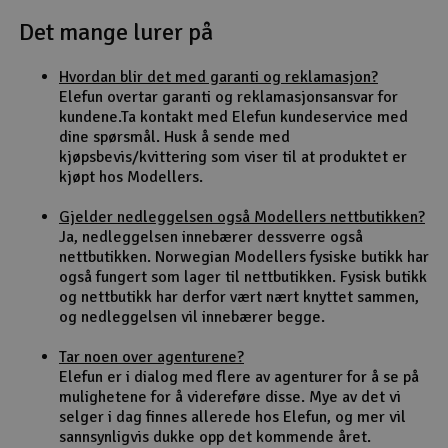
Det mange lurer på
Outlet
Hvordan blir det med garanti og reklamasjon?
Radioutstyr
Elefun overtar garanti og reklamasjonsansvar for
kundene.Ta kontakt med Elefun kundeservice med
Raketter
dine spørsmål. Husk å sende med
kjøpsbevis/kvittering som viser til at produktet er
kjøpt hos Modellers.
Smarthjem, lek & hobby
Gjelder nedleggelsen også Modellers nettbutikken?
Solenergi
Ja, nedleggelsen innebærer dessverre også
H
nettbutikken. Norwegian Modellers fysiske butikk har
også fungert som lager til nettbutikken. Fysisk butikk
Sparkesykler & elkjøretøy
Du
og nettbutikk har derfor vært nært knyttet sammen,
Vi
og nedleggelsen vil innebærer begge.
Verktøy, utstyr & tilbehør
Tar noen over agenturene?
Elefun er i dialog med flere av agenturer for å se på
Gavekort
mulighetene for å videreføre disse. Mye av det vi
selger i dag finnes allerede hos Elefun, og mer vil
sannsynligvis dukke opp det kommende året.