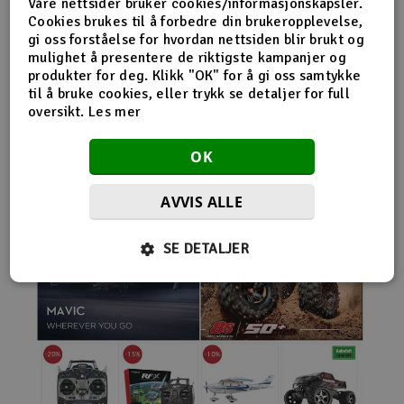
Våre nettsider bruker cookies/informasjonskapsler.
nybegynnerutstyr og avanserte løsninger hos samme
Cookies brukes til å forbedre din brukeropplevelse,
leverandør. Da internett for alvor endret
gi oss forståelse for hvordan nettsiden blir brukt og
handelsmønstrene på 2000-tallet, satset Norwegian
mulighet å presentere de riktigste kampanjer og
Modellers tidlig på netthandel. Nettbutikken modellers.no
produkter for deg. Klikk "OK" for å gi oss samtykke
gjorde det mulig for kunder fra hele landet å handle
til å bruke cookies, eller trykk se detaljer for full
spesialprodukter som tidligere ofte bare var tilgjengelige i
oversikt.
Les mer
større byer. Samtidig fortsatte selskapet å drive fysisk
butikk og personlig kundeservice.
OK
AVVIS ALLE
SE DETALJER