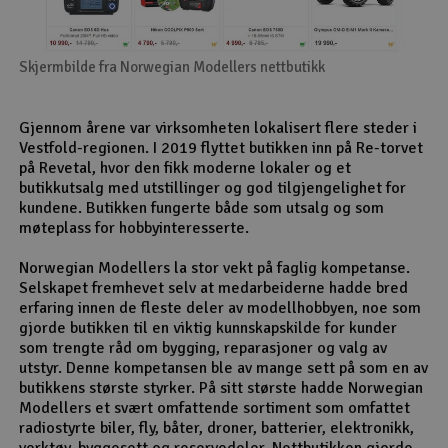
Skjermbilde fra Norwegian Modellers nettbutikk
Gjennom årene var virksomheten lokalisert flere steder i
Vestfold-regionen. I 2019 flyttet butikken inn på Re-torvet
på Revetal, hvor den fikk moderne lokaler og et
butikkutsalg med utstillinger og god tilgjengelighet for
kundene. Butikken fungerte både som utsalg og som
møteplass for hobbyinteresserte.
Norwegian Modellers la stor vekt på faglig kompetanse.
Selskapet fremhevet selv at medarbeiderne hadde bred
erfaring innen de fleste deler av modellhobbyen, noe som
gjorde butikken til en viktig kunnskapskilde for kunder
som trengte råd om bygging, reparasjoner og valg av
utstyr. Denne kompetansen ble av mange sett på som en av
butikkens største styrker. På sitt største hadde Norwegian
Modellers et svært omfattende sortiment som omfattet
radiostyrte biler, fly, båter, droner, batterier, elektronikk,
verktøy, byggesett og reservedeler. Nettbutikken gjorde