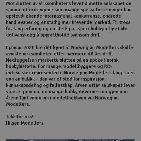
Mot slutten av virksomhetens levetid møtte selskapet de
samme utfordringene som mange spesialforretninger har
opplevd: økende internasjonal konkurranse, endrede
handlevaner og et stadig mer krevende marked. Til tross
for lang erfaring og en sterk posisjon i hobbymiljøet ble
det vanskelig å opprettholde lønnsom drift.
I januar 2026 ble det kjent at Norwegian Modellers skulle
avvikle virksomheten etter nærmere 48 års drift.
Nedleggelsen markerte slutten på en epoke i norsk
hobbyhistorie. For mange modellbyggere og RC-
entusiaster representerte Norwegian Modellers langt mer
enn en butikk - den var et sted for inspirasjon,
kunnskapsdeling og fellesskap. Arven etter selskapet lever
videre gjennom de mange hobbyutøverne som gjennom
årene fant veien inn i modellhobbyen via Norwegian
Modellers.
Takk for oss!
Hilsen Modellers