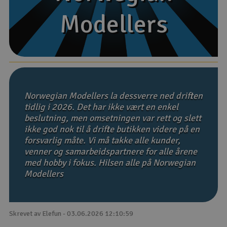
Modellers
Modellers
Båter
Droner
Droner for FPV
Fly
Norwegian Modellers la dessverre ned driften
tidlig i 2026. Det har ikke vært en enkel
beslutning, men omsetningen var rett og slett
Helikopter
ikke god nok til å drifte butikken videre på en
V
forsvarlig måte. Vi må takke alle kunder,
Kamerautstyr
venner og samarbeidspartnere for alle årene
med hobby i fokus. Hilsen alle på Norwegian
Modellbygging, LEGO & byggesett
Modellers
Modelljernbane
Skrevet av Elefun - 03.06.2026 12:10:59
Motor & tilbehør