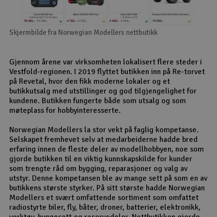
Skjermbilde fra Norwegian Modellers nettbutikk
Gjennom årene var virksomheten lokalisert flere steder i
Vestfold-regionen. I 2019 flyttet butikken inn på Re-torvet
på Revetal, hvor den fikk moderne lokaler og et
butikkutsalg med utstillinger og god tilgjengelighet for
kundene. Butikken fungerte både som utsalg og som
møteplass for hobbyinteresserte.
Norwegian Modellers la stor vekt på faglig kompetanse.
Selskapet fremhevet selv at medarbeiderne hadde bred
erfaring innen de fleste deler av modellhobbyen, noe som
gjorde butikken til en viktig kunnskapskilde for kunder
som trengte råd om bygging, reparasjoner og valg av
utstyr. Denne kompetansen ble av mange sett på som en av
butikkens største styrker. På sitt største hadde Norwegian
Modellers et svært omfattende sortiment som omfattet
radiostyrte biler, fly, båter, droner, batterier, elektronikk,
verktøy, byggesett og reservedeler. Nettbutikken gjorde