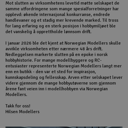
Mot slutten av virksomhetens levetid møtte selskapet de
samme utfordringene som mange spesialforretninger har
opplevd: økende internasjonal konkurranse, endrede
handlevaner og et stadig mer krevende marked. Til tross
for lang erfaring og en sterk posisjon i hobbymiljøet ble
det vanskelig å opprettholde lønnsom drift.
I januar 2026 ble det kjent at Norwegian Modellers skulle
avvikle virksomheten etter nærmere 48 års drift.
Nedleggelsen markerte slutten på en epoke i norsk
hobbyhistorie. For mange modellbyggere og RC-
entusiaster representerte Norwegian Modellers langt mer
enn en butikk - den var et sted for inspirasjon,
kunnskapsdeling og fellesskap. Arven etter selskapet lever
videre gjennom de mange hobbyutøverne som gjennom
årene fant veien inn i modellhobbyen via Norwegian
Modellers.
Takk for oss!
Hilsen Modellers