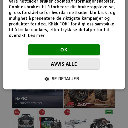
Våre nettsider bruker cookies/informasjonskapsler.
nybegynnerutstyr og avanserte løsninger hos samme
Cookies brukes til å forbedre din brukeropplevelse,
leverandør. Da internett for alvor endret
gi oss forståelse for hvordan nettsiden blir brukt og
handelsmønstrene på 2000-tallet, satset Norwegian
mulighet å presentere de riktigste kampanjer og
Modellers tidlig på netthandel. Nettbutikken modellers.no
produkter for deg. Klikk "OK" for å gi oss samtykke
gjorde det mulig for kunder fra hele landet å handle
til å bruke cookies, eller trykk se detaljer for full
spesialprodukter som tidligere ofte bare var tilgjengelige i
oversikt.
Les mer
større byer. Samtidig fortsatte selskapet å drive fysisk
butikk og personlig kundeservice.
OK
AVVIS ALLE
SE DETALJER