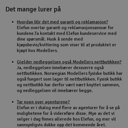
Det mange lurer på
Outlet
Hvordan blir det med garanti og reklamasjon?
Radioutstyr
Elefun overtar garanti og reklamasjonsansvar for
kundene.Ta kontakt med Elefun kundeservice med
Raketter
dine spørsmål. Husk å sende med
kjøpsbevis/kvittering som viser til at produktet er
kjøpt hos Modellers.
Smarthjem, lek & hobby
Gjelder nedleggelsen også Modellers nettbutikken?
Solenergi
Ja, nedleggelsen innebærer dessverre også
H
nettbutikken. Norwegian Modellers fysiske butikk har
også fungert som lager til nettbutikken. Fysisk butikk
Sparkesykler & elkjøretøy
Du
og nettbutikk har derfor vært nært knyttet sammen,
Vi
og nedleggelsen vil innebærer begge.
Verktøy, utstyr & tilbehør
Tar noen over agenturene?
Elefun er i dialog med flere av agenturer for å se på
Gavekort
mulighetene for å videreføre disse. Mye av det vi
selger i dag finnes allerede hos Elefun, og mer vil
sannsynligvis dukke opp det kommende året.