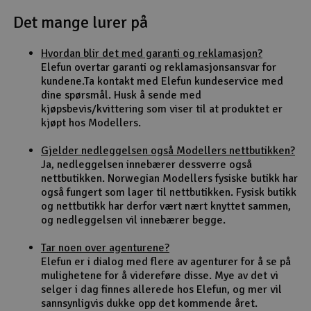
Det mange lurer på
Outlet
Hvordan blir det med garanti og reklamasjon?
Radioutstyr
Elefun overtar garanti og reklamasjonsansvar for
kundene.Ta kontakt med Elefun kundeservice med
Raketter
dine spørsmål. Husk å sende med
kjøpsbevis/kvittering som viser til at produktet er
kjøpt hos Modellers.
Smarthjem, lek & hobby
Gjelder nedleggelsen også Modellers nettbutikken?
Solenergi
Ja, nedleggelsen innebærer dessverre også
H
nettbutikken. Norwegian Modellers fysiske butikk har
også fungert som lager til nettbutikken. Fysisk butikk
Sparkesykler & elkjøretøy
Du
og nettbutikk har derfor vært nært knyttet sammen,
Vi
og nedleggelsen vil innebærer begge.
Verktøy, utstyr & tilbehør
Tar noen over agenturene?
Elefun er i dialog med flere av agenturer for å se på
Gavekort
mulighetene for å videreføre disse. Mye av det vi
selger i dag finnes allerede hos Elefun, og mer vil
sannsynligvis dukke opp det kommende året.