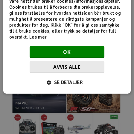
Våre nettsider bruker cookies/informasjonskapsler.
nybegynnerutstyr og avanserte løsninger hos samme
Cookies brukes til å forbedre din brukeropplevelse,
leverandør. Da internett for alvor endret
gi oss forståelse for hvordan nettsiden blir brukt og
handelsmønstrene på 2000-tallet, satset Norwegian
mulighet å presentere de riktigste kampanjer og
Modellers tidlig på netthandel. Nettbutikken modellers.no
produkter for deg. Klikk "OK" for å gi oss samtykke
gjorde det mulig for kunder fra hele landet å handle
til å bruke cookies, eller trykk se detaljer for full
spesialprodukter som tidligere ofte bare var tilgjengelige i
oversikt.
Les mer
større byer. Samtidig fortsatte selskapet å drive fysisk
butikk og personlig kundeservice.
OK
AVVIS ALLE
SE DETALJER