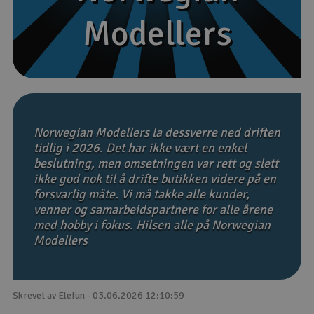
Modellers
Modellers
Båter
Droner
Droner for FPV
Fly
Norwegian Modellers la dessverre ned driften
tidlig i 2026. Det har ikke vært en enkel
beslutning, men omsetningen var rett og slett
Helikopter
ikke god nok til å drifte butikken videre på en
V
forsvarlig måte. Vi må takke alle kunder,
Kamerautstyr
venner og samarbeidspartnere for alle årene
med hobby i fokus. Hilsen alle på Norwegian
Modellbygging, LEGO & byggesett
Modellers
Modelljernbane
Skrevet av Elefun - 03.06.2026 12:10:59
Motor & tilbehør