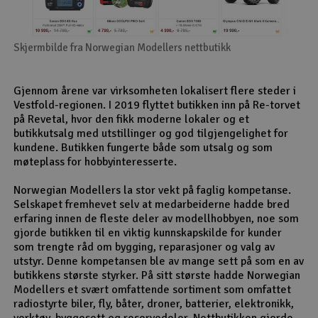
Skjermbilde fra Norwegian Modellers nettbutikk
Gjennom årene var virksomheten lokalisert flere steder i
Vestfold-regionen. I 2019 flyttet butikken inn på Re-torvet
på Revetal, hvor den fikk moderne lokaler og et
butikkutsalg med utstillinger og god tilgjengelighet for
kundene. Butikken fungerte både som utsalg og som
møteplass for hobbyinteresserte.
Norwegian Modellers la stor vekt på faglig kompetanse.
Selskapet fremhevet selv at medarbeiderne hadde bred
erfaring innen de fleste deler av modellhobbyen, noe som
gjorde butikken til en viktig kunnskapskilde for kunder
som trengte råd om bygging, reparasjoner og valg av
utstyr. Denne kompetansen ble av mange sett på som en av
butikkens største styrker. På sitt største hadde Norwegian
Modellers et svært omfattende sortiment som omfattet
radiostyrte biler, fly, båter, droner, batterier, elektronikk,
verktøy, byggesett og reservedeler. Nettbutikken gjorde