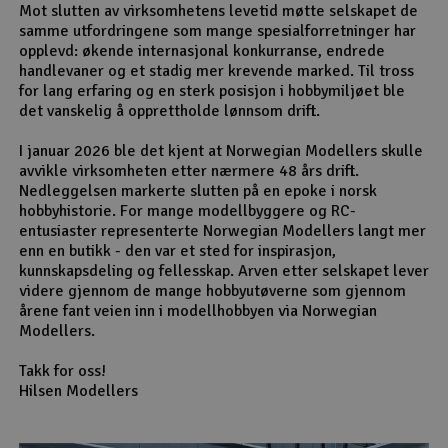
Mot slutten av virksomhetens levetid møtte selskapet de
samme utfordringene som mange spesialforretninger har
opplevd: økende internasjonal konkurranse, endrede
handlevaner og et stadig mer krevende marked. Til tross
for lang erfaring og en sterk posisjon i hobbymiljøet ble
det vanskelig å opprettholde lønnsom drift.
I januar 2026 ble det kjent at Norwegian Modellers skulle
avvikle virksomheten etter nærmere 48 års drift.
Nedleggelsen markerte slutten på en epoke i norsk
hobbyhistorie. For mange modellbyggere og RC-
entusiaster representerte Norwegian Modellers langt mer
enn en butikk - den var et sted for inspirasjon,
kunnskapsdeling og fellesskap. Arven etter selskapet lever
videre gjennom de mange hobbyutøverne som gjennom
årene fant veien inn i modellhobbyen via Norwegian
Modellers.
Takk for oss!
Hilsen Modellers