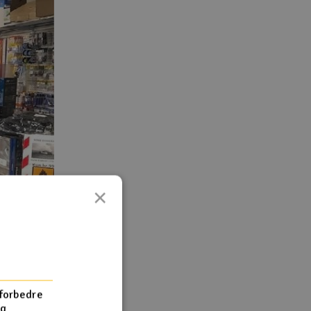
×
 forbedre
og