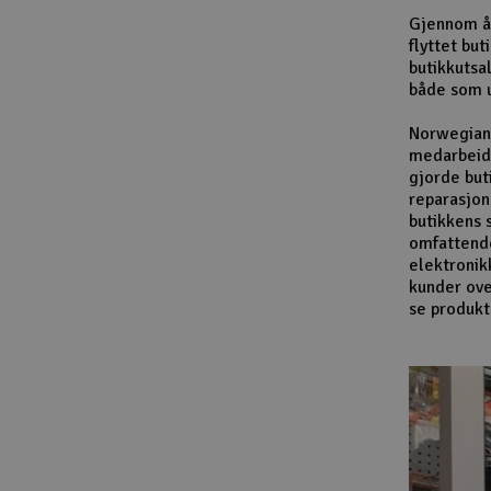
Gjennom år
flyttet bu
butikkutsa
både som u
Norwegian 
medarbeide
gjorde but
reparasjon
butikkens 
omfattende 
elektronik
kunder ove
se produkt