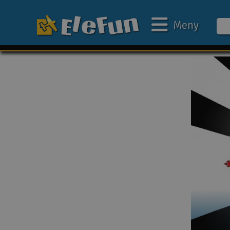
Meny
Ukens tilbud
Outlet
Mine favoritter
Gavekort
3D-print
Batteri & ladere
Bilbane
Biler
Båter