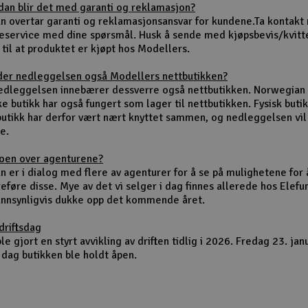
dan blir det med garanti og reklamasjon?
un overtar garanti og reklamasjonsansvar for kundene.Ta kontakt
eservice med dine spørsmål. Husk å sende med kjøpsbevis/kvitt
 til at produktet er kjøpt hos Modellers.
der nedleggelsen også Modellers nettbutikken?
nedleggelsen innebærer dessverre også nettbutikken. Norwegian
ke butikk har også fungert som lager til nettbutikken. Fysisk buti
butikk har derfor vært nært knyttet sammen, og nedleggelsen vi
e.
noen over agenturene?
n er i dialog med flere av agenturer for å se på mulighetene for 
eføre disse. Mye av det vi selger i dag finnes allerede hos Elefu
sannsynligvis dukke opp det kommende året.
driftsdag
le gjort en styrt avvikling av driften tidlig i 2026. Fredag 23. jan
 dag butikken ble holdt åpen.