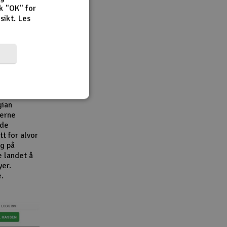
k "OK" for
rsikt.
Les
r,
en viktig
e
e
bransjen.
gian
derne
åde
t for alvor
g på
e landet å
yer.
e.