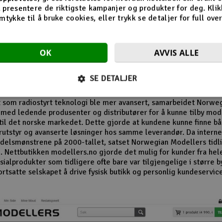
n av butikken på Revetal
 presentere de riktigste kampanjer og produkter for deg. Klik
mtykke til å bruke cookies, eller trykk se detaljer for full ove
 1980- og 1990-tallet vokste interessen for modellfly, modellbile
r og radiostyrte helikoptre betydelig. Norwegian Modellers ble 
OK
AVVIS ALLE
 i denne perioden og opparbeidet seg en lojal kundebase. Mang
r husker særlig butikkens omfattende vareutvalg og de detaljert
alogene som inspirerte nye generasjoner modellbyggere.
SE DETALJER
el av selskapets suksess var evnen til å følge utviklingen i hobby
t som radiostyrt teknologi ble mer avansert, samarbeidet Norwe
med ledende produsenter og distributører for å kunne tilby mo
til det norske markedet. Dette gjorde at kundene kunne finne b
utstyr og avanserte løsninger hos samme leverandør. Da internet
delsmønstrene på 2000-tallet, satset Norwegian Modellers tidli
. Nettbutikken modellers.no gjorde det mulig for kunder fra hel
ialprodukter som tidligere ofte bare var tilgjengelige i større b
ortsatte selskapet å drive fysisk butikk og personlig kundeservic