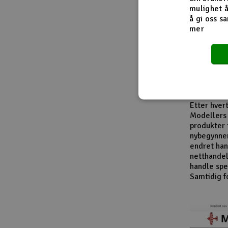
Fra innside
mulighet å
å gi oss sa
mer
I løpet av
modellbåte
leverandør
entusiaste
produktkat
En viktig d
Etter hver
Modellers 
produkter 
nybegynner
endret han
netthandel
handle spes
Samtidig f