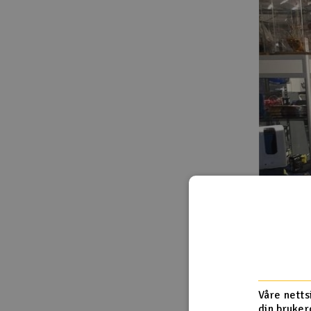
Våre netts
din bruker