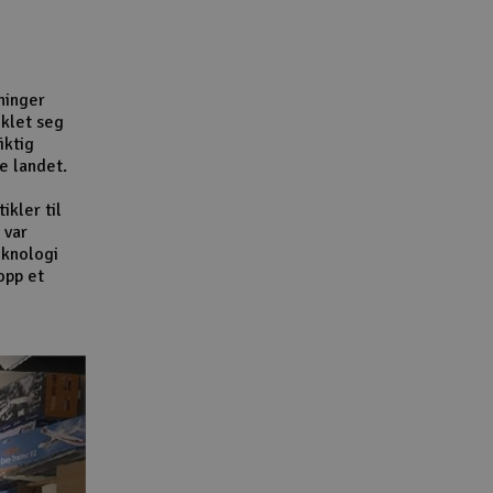
Lag
Skr
Tøm
ninger
iklet seg
iktig
e landet.
ikler til
 var
eknologi
opp et