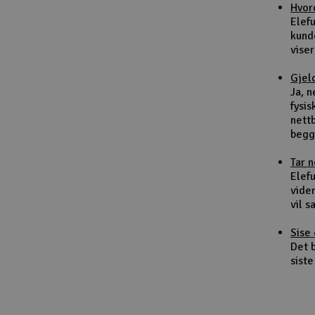
Hvor
Smarthjem, lek & hobby
Elef
kund
Solenergi
viser
Sparkesykler & elkjøretøy
Gjel
Ja, 
Verktøy, utstyr & tilbehør
fysis
nett
Gavekort
begg
Tar 
Elefu
vider
vil 
Sise 
Det b
siste