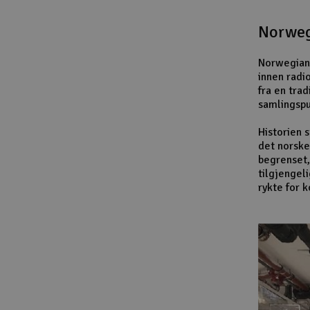
Norweg
Norwegian 
innen radi
fra en trad
samlingspu
Historien 
det norske
begrenset,
tilgjengel
rykte for 