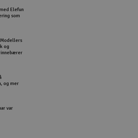
Cou
 med Elefun
ering som
 Modellers
kk og
Handle
l innebærer
Du kan sam
Vi beregne
å
n, og mer
End
uar var
Gav
Hen