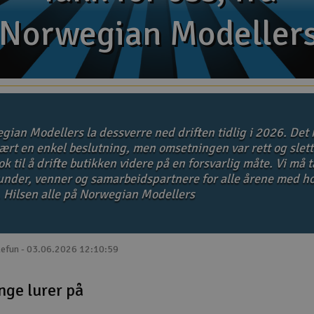
Norwegian Modeller
Norwegian Modeller
gian Modellers la dessverre ned driften tidlig i 2026. Det 
ært en enkel beslutning, men omsetningen var rett og slett
k til å drifte butikken videre på en forsvarlig måte. Vi må 
kunder, venner og samarbeidspartnere for alle årene med ho
. Hilsen alle på Norwegian Modellers
lefun - 03.06.2026 12:10:59
nge lurer på