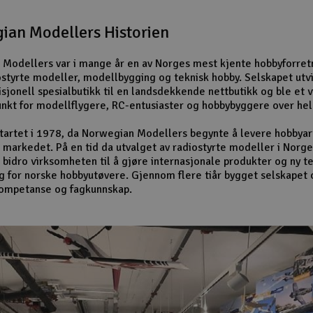
ian Modellers Historien
Modellers var i mange år en av Norges mest kjente hobbyforret
ostyrte modeller, modellbygging og teknisk hobby. Selskapet utv
isjonell spesialbutikk til en landsdekkende nettbutikk og ble et v
nkt for modellflygere, RC-entusiaster og hobbybyggere over hel
startet i 1978, da Norwegian Modellers begynte å levere hobbyart
 markedet. På en tid da utvalget av radiostyrte modeller i Norge
 bidro virksomheten til å gjøre internasjonale produkter og ny t
ig for norske hobbyutøvere. Gjennom flere tiår bygget selskapet 
kompetanse og fagkunnskap.