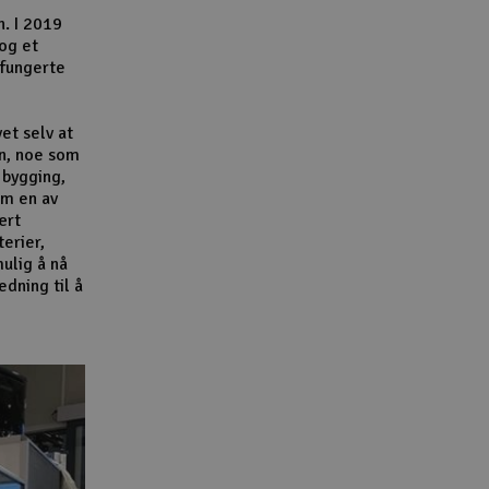
n. I 2019
 og et
 fungerte
et selv at
n, noe som
 bygging,
om en av
ært
terier,
ulig å nå
dning til å