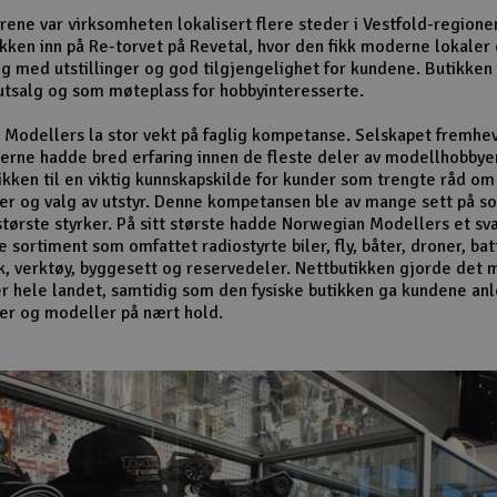
ene var virksomheten lokalisert flere steder i Vestfold-regione
tikken inn på Re-torvet på Revetal, hvor den fikk moderne lokaler
lg med utstillinger og god tilgjengelighet for kundene. Butikken
tsalg og som møteplass for hobbyinteresserte.
Modellers la stor vekt på faglig kompetanse. Selskapet fremhev
rne hadde bred erfaring innen de fleste deler av modellhobbye
ikken til en viktig kunnskapskilde for kunder som trengte råd om
er og valg av utstyr. Denne kompetansen ble av mange sett på s
største styrker. På sitt største hadde Norwegian Modellers et sv
sortiment som omfattet radiostyrte biler, fly, båter, droner, bat
k, verktøy, byggesett og reservedeler. Nettbutikken gjorde det m
r hele landet, samtidig som den fysiske butikken ga kundene anle
er og modeller på nært hold.