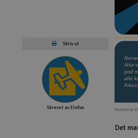
Droner
Droner for FPV
Fly
Skriv ut
Helikopter
Norwe
Kamerautstyr
ikke v
god no
Modellbygging, LEGO & byggesett
alle 
Modelljernbane
fokus
Motor & tilbehør
Skrevet av Elefun
Outlet
Skrevet av E
Radioutstyr
Det ma
Raketter