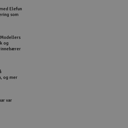
Cou
 med Elefun
ering som
 Modellers
kk og
Handle
l innebærer
Du kan sam
Vi beregne
å
n, og mer
End
uar var
Gav
Hen