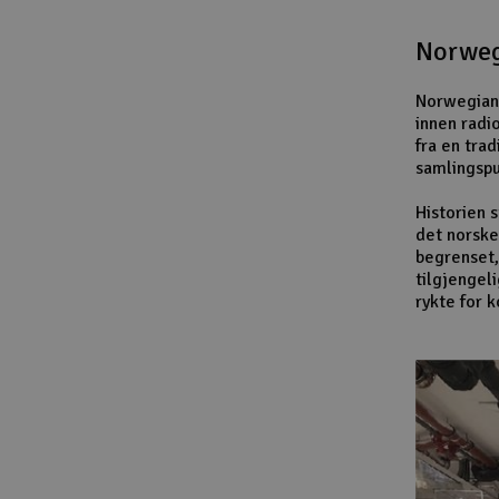
Norweg
Norwegian 
innen radi
fra en trad
samlingspu
Historien 
det norske
begrenset,
tilgjengel
rykte for 