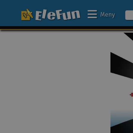
Meny
Ukens tilbud
Outlet
Mine favoritter
Gavekort
3D-print
Batteri & ladere
Bilbane
Biler
Båter