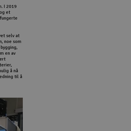
n. I 2019
 og et
 fungerte
et selv at
n, noe som
 bygging,
om en av
ært
terier,
ulig å nå
dning til å