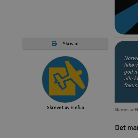
Droner
Droner for FPV
Fly
Skriv ut
Helikopter
Norwe
Kamerautstyr
ikke v
god no
Modellbygging, LEGO & byggesett
alle 
Modelljernbane
fokus
Motor & tilbehør
Skrevet av Elefun
Outlet
Skrevet av E
Radioutstyr
Det ma
Raketter