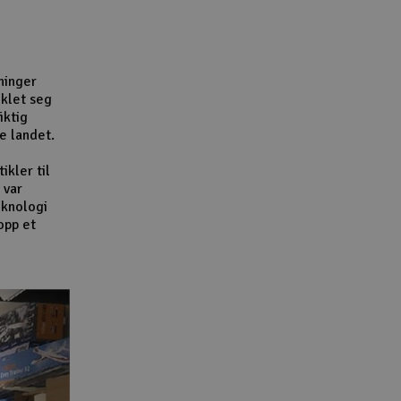
Lag
Skr
Tøm
ninger
iklet seg
iktig
e landet.
ikler til
 var
eknologi
opp et