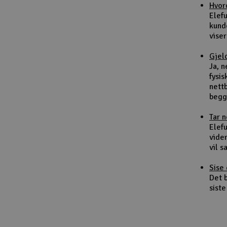
Hvor
Smarthjem, lek & hobby
Elef
kund
Solenergi
viser
Sparkesykler & elkjøretøy
Gjel
Ja, 
Verktøy, utstyr & tilbehør
fysis
nett
Gavekort
begg
Tar 
Elefu
vider
vil 
Sise 
Det b
siste