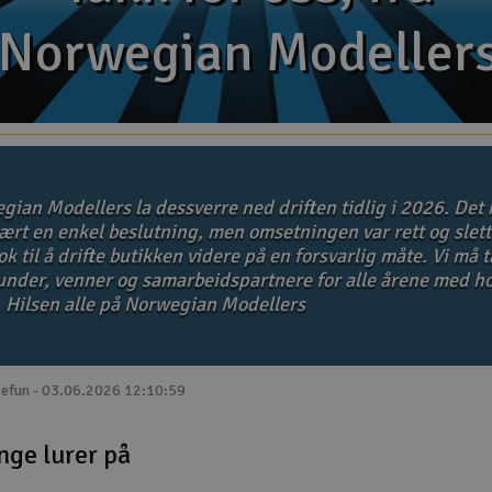
Norwegian Modeller
Norwegian Modeller
gian Modellers la dessverre ned driften tidlig i 2026. Det 
ært en enkel beslutning, men omsetningen var rett og slett
k til å drifte butikken videre på en forsvarlig måte. Vi må 
kunder, venner og samarbeidspartnere for alle årene med ho
. Hilsen alle på Norwegian Modellers
lefun - 03.06.2026 12:10:59
nge lurer på