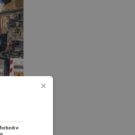
×
 forbedre
og