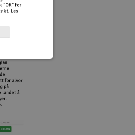
k "OK" for
rsikt.
Les
r,
en viktig
e
e
bransjen.
gian
derne
åde
t for alvor
g på
e landet å
yer.
e.