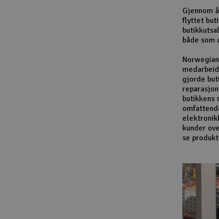
Gjennom år
flyttet bu
butikkutsa
både som u
Norwegian 
medarbeide
gjorde but
reparasjon
butikkens 
omfattende 
elektronik
kunder ove
se produkt