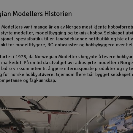
ian Modellers Historien
Modellers var i mange år en av Norges mest kjente hobbyforret
ostyrte modeller, modellbygging og teknisk hobby. Selskapet utv
isjonell spesialbutikk til en landsdekkende nettbutikk og ble et v
nkt for modellflygere, RC-entusiaster og hobbybyggere over hel
startet i 1978, da Norwegian Modellers begynte å levere hobbyart
 markedet. På en tid da utvalget av radiostyrte modeller i Norge
 bidro virksomheten til å gjøre internasjonale produkter og ny t
ig for norske hobbyutøvere. Gjennom flere tiår bygget selskapet 
kompetanse og fagkunnskap.