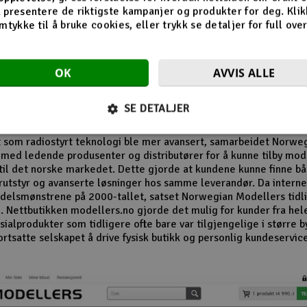
n av butikken på Revetal
 presentere de riktigste kampanjer og produkter for deg. Klik
mtykke til å bruke cookies, eller trykk se detaljer for full ove
 1980- og 1990-tallet vokste interessen for modellfly, modellbile
r og radiostyrte helikoptre betydelig. Norwegian Modellers ble 
OK
AVVIS ALLE
 i denne perioden og opparbeidet seg en lojal kundebase. Mang
r husker særlig butikkens omfattende vareutvalg og de detaljert
alogene som inspirerte nye generasjoner modellbyggere.
SE DETALJER
el av selskapets suksess var evnen til å følge utviklingen i hobby
t som radiostyrt teknologi ble mer avansert, samarbeidet Norwe
med ledende produsenter og distributører for å kunne tilby mo
til det norske markedet. Dette gjorde at kundene kunne finne b
utstyr og avanserte løsninger hos samme leverandør. Da internet
delsmønstrene på 2000-tallet, satset Norwegian Modellers tidli
. Nettbutikken modellers.no gjorde det mulig for kunder fra hel
ialprodukter som tidligere ofte bare var tilgjengelige i større b
ortsatte selskapet å drive fysisk butikk og personlig kundeservic