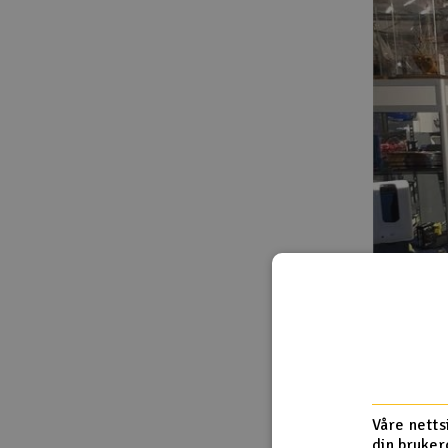
Våre netts
din bruker