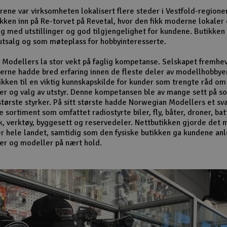
ene var virksomheten lokalisert flere steder i Vestfold-regione
tikken inn på Re-torvet på Revetal, hvor den fikk moderne lokaler
lg med utstillinger og god tilgjengelighet for kundene. Butikken
tsalg og som møteplass for hobbyinteresserte.
Modellers la stor vekt på faglig kompetanse. Selskapet fremhev
rne hadde bred erfaring innen de fleste deler av modellhobbye
ikken til en viktig kunnskapskilde for kunder som trengte råd om
er og valg av utstyr. Denne kompetansen ble av mange sett på s
største styrker. På sitt største hadde Norwegian Modellers et sv
sortiment som omfattet radiostyrte biler, fly, båter, droner, bat
k, verktøy, byggesett og reservedeler. Nettbutikken gjorde det m
r hele landet, samtidig som den fysiske butikken ga kundene anle
er og modeller på nært hold.