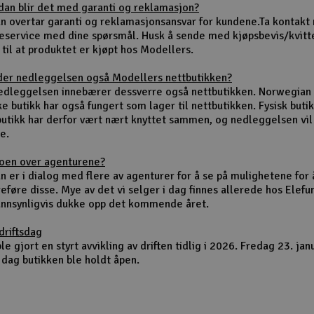
dan blir det med garanti og reklamasjon?
un overtar garanti og reklamasjonsansvar for kundene.Ta kontakt
eservice med dine spørsmål. Husk å sende med kjøpsbevis/kvitt
 til at produktet er kjøpt hos Modellers.
der nedleggelsen også Modellers nettbutikken?
nedleggelsen innebærer dessverre også nettbutikken. Norwegian
ke butikk har også fungert som lager til nettbutikken. Fysisk buti
butikk har derfor vært nært knyttet sammen, og nedleggelsen vi
e.
noen over agenturene?
n er i dialog med flere av agenturer for å se på mulighetene for 
eføre disse. Mye av det vi selger i dag finnes allerede hos Elefu
sannsynligvis dukke opp det kommende året.
driftsdag
le gjort en styrt avvikling av driften tidlig i 2026. Fredag 23. jan
 dag butikken ble holdt åpen.