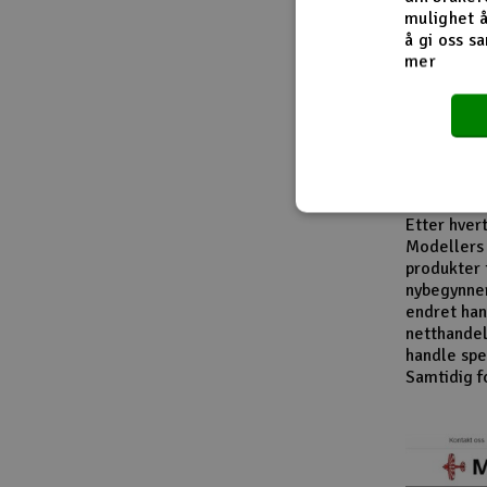
Fra innside
mulighet å
å gi oss sa
mer
I løpet av
modellbåte
leverandør
entusiaste
produktkat
En viktig d
Etter hver
Modellers 
produkter 
nybegynner
endret han
netthandel
handle spes
Samtidig f