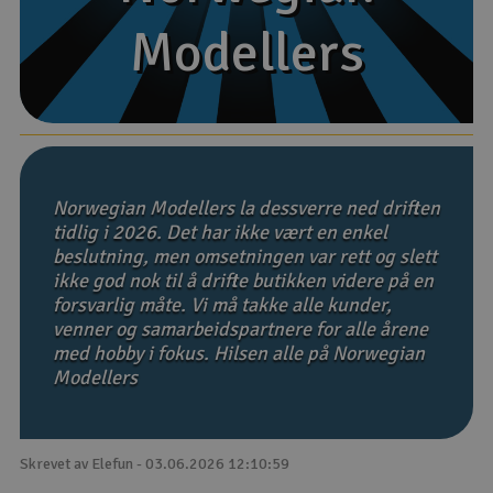
Modellers
Modellers
Båter
Droner
Droner for FPV
Fly
Norwegian Modellers la dessverre ned driften
tidlig i 2026. Det har ikke vært en enkel
beslutning, men omsetningen var rett og slett
Helikopter
ikke god nok til å drifte butikken videre på en
V
forsvarlig måte. Vi må takke alle kunder,
Kamerautstyr
venner og samarbeidspartnere for alle årene
med hobby i fokus. Hilsen alle på Norwegian
Modellbygging, LEGO & byggesett
Modellers
Modelljernbane
Skrevet av Elefun - 03.06.2026 12:10:59
Motor & tilbehør