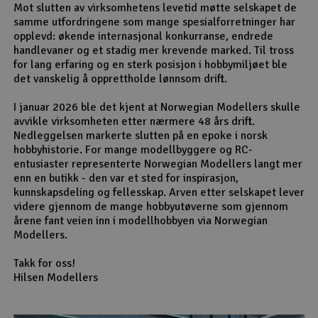
Mot slutten av virksomhetens levetid møtte selskapet de
samme utfordringene som mange spesialforretninger har
opplevd: økende internasjonal konkurranse, endrede
handlevaner og et stadig mer krevende marked. Til tross
for lang erfaring og en sterk posisjon i hobbymiljøet ble
det vanskelig å opprettholde lønnsom drift.
I januar 2026 ble det kjent at Norwegian Modellers skulle
avvikle virksomheten etter nærmere 48 års drift.
Nedleggelsen markerte slutten på en epoke i norsk
hobbyhistorie. For mange modellbyggere og RC-
entusiaster representerte Norwegian Modellers langt mer
enn en butikk - den var et sted for inspirasjon,
kunnskapsdeling og fellesskap. Arven etter selskapet lever
videre gjennom de mange hobbyutøverne som gjennom
årene fant veien inn i modellhobbyen via Norwegian
Modellers.
Takk for oss!
Hilsen Modellers