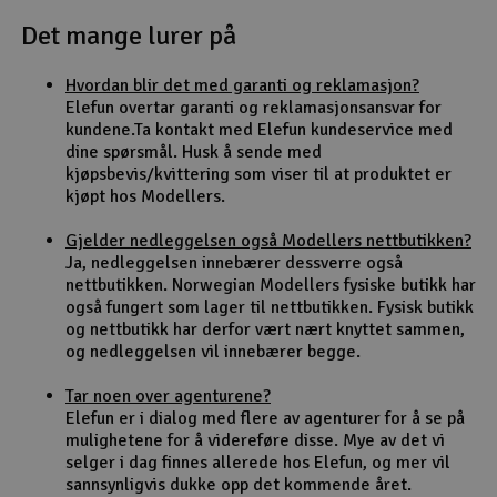
Det mange lurer på
Outlet
Hvordan blir det med garanti og reklamasjon?
Radioutstyr
Elefun overtar garanti og reklamasjonsansvar for
kundene.Ta kontakt med Elefun kundeservice med
Raketter
dine spørsmål. Husk å sende med
kjøpsbevis/kvittering som viser til at produktet er
kjøpt hos Modellers.
Smarthjem, lek & hobby
Gjelder nedleggelsen også Modellers nettbutikken?
Solenergi
Ja, nedleggelsen innebærer dessverre også
H
nettbutikken. Norwegian Modellers fysiske butikk har
også fungert som lager til nettbutikken. Fysisk butikk
Sparkesykler & elkjøretøy
Du
og nettbutikk har derfor vært nært knyttet sammen,
Vi
og nedleggelsen vil innebærer begge.
Verktøy, utstyr & tilbehør
Tar noen over agenturene?
Elefun er i dialog med flere av agenturer for å se på
Gavekort
mulighetene for å videreføre disse. Mye av det vi
selger i dag finnes allerede hos Elefun, og mer vil
sannsynligvis dukke opp det kommende året.