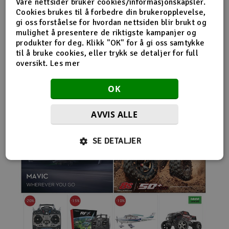
Våre nettsider bruker cookies/informasjonskapsler.
nybegynnerutstyr og avanserte løsninger hos samme
Cookies brukes til å forbedre din brukeropplevelse,
leverandør. Da internett for alvor endret
gi oss forståelse for hvordan nettsiden blir brukt og
handelsmønstrene på 2000-tallet, satset Norwegian
mulighet å presentere de riktigste kampanjer og
Modellers tidlig på netthandel. Nettbutikken modellers.no
produkter for deg. Klikk "OK" for å gi oss samtykke
gjorde det mulig for kunder fra hele landet å handle
til å bruke cookies, eller trykk se detaljer for full
spesialprodukter som tidligere ofte bare var tilgjengelige i
oversikt.
Les mer
større byer. Samtidig fortsatte selskapet å drive fysisk
butikk og personlig kundeservice.
OK
AVVIS ALLE
SE DETALJER