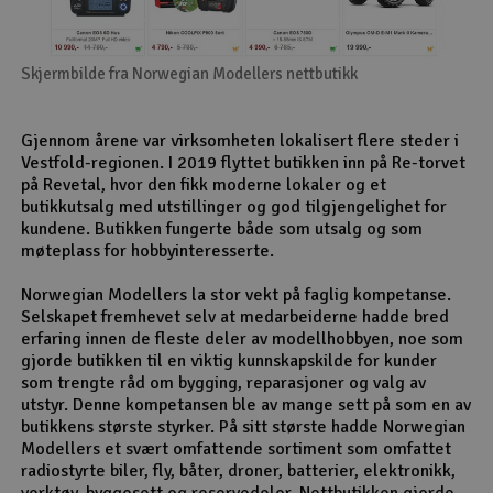
Skjermbilde fra Norwegian Modellers nettbutikk
Gjennom årene var virksomheten lokalisert flere steder i
Vestfold-regionen. I 2019 flyttet butikken inn på Re-torvet
på Revetal, hvor den fikk moderne lokaler og et
butikkutsalg med utstillinger og god tilgjengelighet for
kundene. Butikken fungerte både som utsalg og som
møteplass for hobbyinteresserte.
Norwegian Modellers la stor vekt på faglig kompetanse.
Selskapet fremhevet selv at medarbeiderne hadde bred
erfaring innen de fleste deler av modellhobbyen, noe som
gjorde butikken til en viktig kunnskapskilde for kunder
som trengte råd om bygging, reparasjoner og valg av
utstyr. Denne kompetansen ble av mange sett på som en av
butikkens største styrker. På sitt største hadde Norwegian
Modellers et svært omfattende sortiment som omfattet
radiostyrte biler, fly, båter, droner, batterier, elektronikk,
verktøy, byggesett og reservedeler. Nettbutikken gjorde