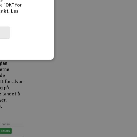
k "OK" for
rsikt.
Les
r,
en viktig
e
e
bransjen.
gian
derne
åde
t for alvor
g på
e landet å
yer.
e.