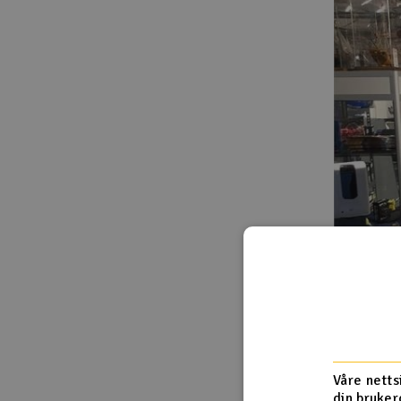
Våre netts
din bruker