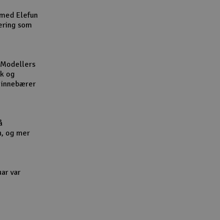
Cou
 med Elefun
ering som
 Modellers
kk og
Handle
l innebærer
Du kan sam
Vi beregne
å
n, og mer
End
uar var
Gav
Hen