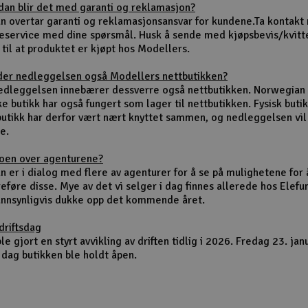
dan blir det med garanti og reklamasjon?
un overtar garanti og reklamasjonsansvar for kundene.Ta kontakt
eservice med dine spørsmål. Husk å sende med kjøpsbevis/kvitt
 til at produktet er kjøpt hos Modellers.
der nedleggelsen også Modellers nettbutikken?
nedleggelsen innebærer dessverre også nettbutikken. Norwegian
ke butikk har også fungert som lager til nettbutikken. Fysisk buti
butikk har derfor vært nært knyttet sammen, og nedleggelsen vi
e.
noen over agenturene?
n er i dialog med flere av agenturer for å se på mulighetene for 
eføre disse. Mye av det vi selger i dag finnes allerede hos Elefu
sannsynligvis dukke opp det kommende året.
driftsdag
le gjort en styrt avvikling av driften tidlig i 2026. Fredag 23. jan
 dag butikken ble holdt åpen.