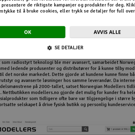
n av butikken på Revetal
 presentere de riktigste kampanjer og produkter for deg. Klik
mtykke til å bruke cookies, eller trykk se detaljer for full ove
 1980- og 1990-tallet vokste interessen for modellfly, modellbile
r og radiostyrte helikoptre betydelig. Norwegian Modellers ble 
OK
AVVIS ALLE
 i denne perioden og opparbeidet seg en lojal kundebase. Mang
r husker særlig butikkens omfattende vareutvalg og de detaljert
alogene som inspirerte nye generasjoner modellbyggere.
SE DETALJER
el av selskapets suksess var evnen til å følge utviklingen i hobby
t som radiostyrt teknologi ble mer avansert, samarbeidet Norwe
med ledende produsenter og distributører for å kunne tilby mo
til det norske markedet. Dette gjorde at kundene kunne finne b
utstyr og avanserte løsninger hos samme leverandør. Da internet
delsmønstrene på 2000-tallet, satset Norwegian Modellers tidli
. Nettbutikken modellers.no gjorde det mulig for kunder fra hel
ialprodukter som tidligere ofte bare var tilgjengelige i større b
ortsatte selskapet å drive fysisk butikk og personlig kundeservic