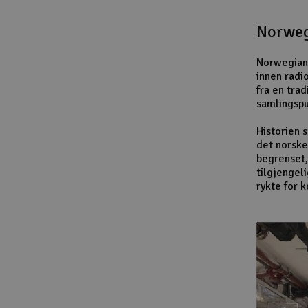
Norweg
Norwegian 
innen radi
fra en trad
samlingspu
Historien 
det norske
begrenset,
tilgjengel
rykte for 