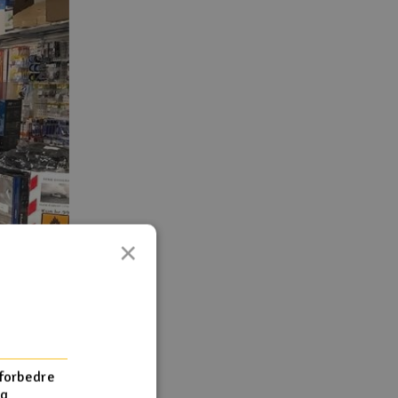
×
 forbedre
og