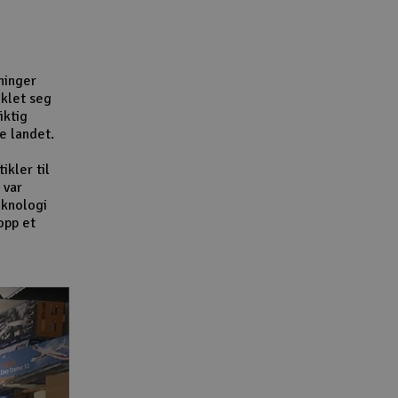
Lag
Skr
Tøm
ninger
iklet seg
iktig
e landet.
ikler til
 var
eknologi
opp et