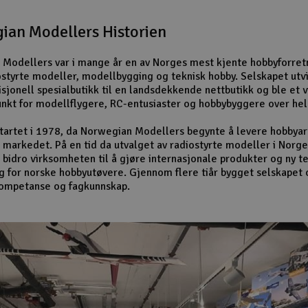
ian Modellers Historien
Modellers var i mange år en av Norges mest kjente hobbyforret
ostyrte modeller, modellbygging og teknisk hobby. Selskapet utv
isjonell spesialbutikk til en landsdekkende nettbutikk og ble et v
nkt for modellflygere, RC-entusiaster og hobbybyggere over hel
startet i 1978, da Norwegian Modellers begynte å levere hobbyart
 markedet. På en tid da utvalget av radiostyrte modeller i Norge
 bidro virksomheten til å gjøre internasjonale produkter og ny t
ig for norske hobbyutøvere. Gjennom flere tiår bygget selskapet 
kompetanse og fagkunnskap.