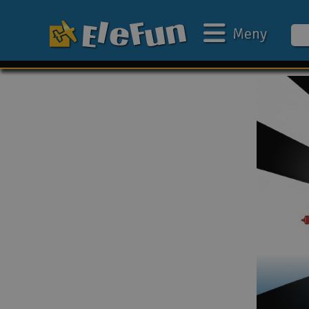
Meny
Ukens tilbud
Outlet
Mine favoritter
Gavekort
3D-print
Batteri & ladere
Bilbane
Biler
Båter