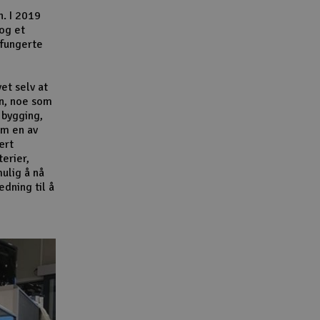
n. I 2019
 og et
 fungerte
et selv at
n, noe som
 bygging,
om en av
ært
terier,
ulig å nå
dning til å