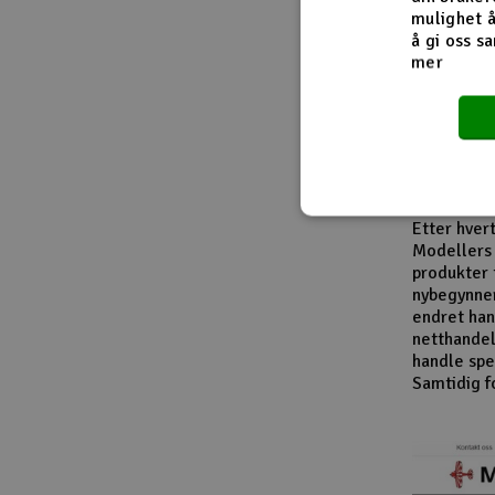
Fra innside
mulighet å
å gi oss sa
mer
I løpet av
modellbåte
leverandør
entusiaste
produktkat
En viktig d
Etter hver
Modellers 
produkter 
nybegynner
endret han
netthandel
handle spes
Samtidig f