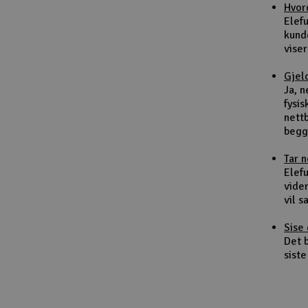
Hvor
Smarthjem, lek & hobby
Elef
kund
Solenergi
viser
Sparkesykler & elkjøretøy
Gjel
Ja, 
Verktøy, utstyr & tilbehør
fysis
nett
Gavekort
begg
Tar 
Elefu
vider
vil 
Sise 
Det b
siste