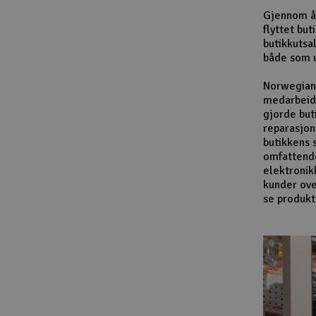
Gjennom år
flyttet bu
butikkutsa
både som u
Norwegian 
medarbeide
gjorde but
reparasjon
butikkens 
omfattende 
elektronik
kunder ove
se produkt