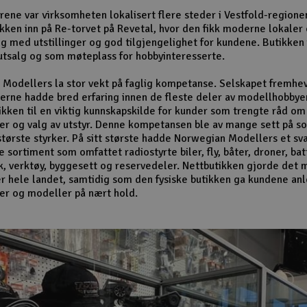
ene var virksomheten lokalisert flere steder i Vestfold-regione
tikken inn på Re-torvet på Revetal, hvor den fikk moderne lokaler
lg med utstillinger og god tilgjengelighet for kundene. Butikken
tsalg og som møteplass for hobbyinteresserte.
Modellers la stor vekt på faglig kompetanse. Selskapet fremhev
rne hadde bred erfaring innen de fleste deler av modellhobbye
ikken til en viktig kunnskapskilde for kunder som trengte råd om
er og valg av utstyr. Denne kompetansen ble av mange sett på s
største styrker. På sitt største hadde Norwegian Modellers et sv
sortiment som omfattet radiostyrte biler, fly, båter, droner, bat
k, verktøy, byggesett og reservedeler. Nettbutikken gjorde det m
r hele landet, samtidig som den fysiske butikken ga kundene anle
er og modeller på nært hold.