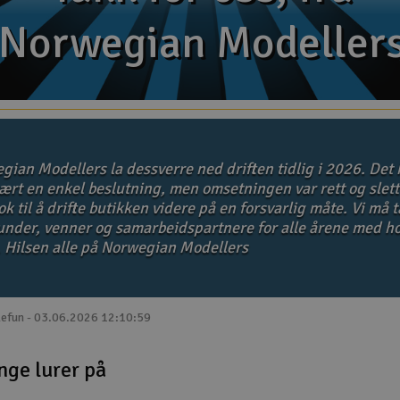
Norwegian Modeller
Norwegian Modeller
gian Modellers la dessverre ned driften tidlig i 2026. Det 
ært en enkel beslutning, men omsetningen var rett og slett
k til å drifte butikken videre på en forsvarlig måte. Vi må 
kunder, venner og samarbeidspartnere for alle årene med ho
. Hilsen alle på Norwegian Modellers
lefun - 03.06.2026 12:10:59
nge lurer på