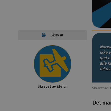
Droner
Droner for FPV
Fly
Skriv ut
Helikopter
Norwe
Kamerautstyr
ikke v
god no
Modellbygging, LEGO & byggesett
alle 
Modelljernbane
fokus
Motor & tilbehør
Skrevet av Elefun
Outlet
Skrevet av E
Radioutstyr
Det ma
Raketter