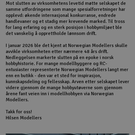
Mot slutten av virksomhetens levetid møtte selskapet de
samme utfordringene som mange spesialforretninger har
opplevd: økende internasjonal konkurranse, endrede
handlevaner og et stadig mer krevende marked. Til tross
for lang erfaring og en sterk posisjon i hobbymiljøet ble
det vanskelig å opprettholde lønnsom drift.
I januar 2026 ble det kjent at Norwegian Modellers skulle
avvikle virksomheten etter nærmere 48 års drift.
Nedleggelsen markerte slutten på en epoke i norsk
hobbyhistorie. For mange modellbyggere og RC-
entusiaster representerte Norwegian Modellers langt mer
enn en butikk - den var et sted for inspirasjon,
kunnskapsdeling og fellesskap. Arven etter selskapet lever
videre gjennom de mange hobbyutøverne som gjennom
årene fant veien inn i modellhobbyen via Norwegian
Modellers.
Takk for oss!
Hilsen Modellers