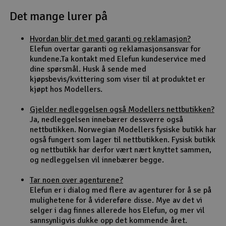
Det mange lurer på
Outlet
Hvordan blir det med garanti og reklamasjon?
Radioutstyr
Elefun overtar garanti og reklamasjonsansvar for
kundene.Ta kontakt med Elefun kundeservice med
Raketter
dine spørsmål. Husk å sende med
kjøpsbevis/kvittering som viser til at produktet er
kjøpt hos Modellers.
Smarthjem, lek & hobby
Gjelder nedleggelsen også Modellers nettbutikken?
Solenergi
Ja, nedleggelsen innebærer dessverre også
H
nettbutikken. Norwegian Modellers fysiske butikk har
også fungert som lager til nettbutikken. Fysisk butikk
Sparkesykler & elkjøretøy
Du
og nettbutikk har derfor vært nært knyttet sammen,
Vi
og nedleggelsen vil innebærer begge.
Verktøy, utstyr & tilbehør
Tar noen over agenturene?
Elefun er i dialog med flere av agenturer for å se på
Gavekort
mulighetene for å videreføre disse. Mye av det vi
selger i dag finnes allerede hos Elefun, og mer vil
sannsynligvis dukke opp det kommende året.