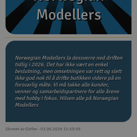
Modellers
Modellers
Båter
Droner
Droner for FPV
Fly
Norwegian Modellers la dessverre ned driften
tidlig i 2026. Det har ikke vært en enkel
beslutning, men omsetningen var rett og slett
Helikopter
ikke god nok til å drifte butikken videre på en
V
forsvarlig måte. Vi må takke alle kunder,
Kamerautstyr
venner og samarbeidspartnere for alle årene
med hobby i fokus. Hilsen alle på Norwegian
Modellbygging, LEGO & byggesett
Modellers
Modelljernbane
Skrevet av Elefun - 03.06.2026 12:10:59
Motor & tilbehør