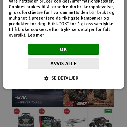
Våre nettsider bruker cookies/informasjonskapsler.
nybegynnerutstyr og avanserte løsninger hos samme
Cookies brukes til å forbedre din brukeropplevelse,
leverandør. Da internett for alvor endret
gi oss forståelse for hvordan nettsiden blir brukt og
handelsmønstrene på 2000-tallet, satset Norwegian
mulighet å presentere de riktigste kampanjer og
Modellers tidlig på netthandel. Nettbutikken modellers.no
produkter for deg. Klikk "OK" for å gi oss samtykke
gjorde det mulig for kunder fra hele landet å handle
til å bruke cookies, eller trykk se detaljer for full
spesialprodukter som tidligere ofte bare var tilgjengelige i
oversikt.
Les mer
større byer. Samtidig fortsatte selskapet å drive fysisk
butikk og personlig kundeservice.
OK
AVVIS ALLE
SE DETALJER