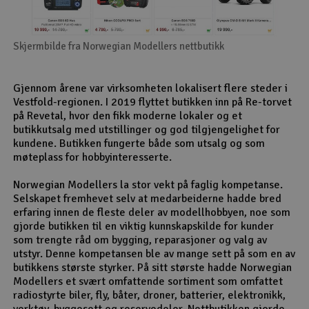
Skjermbilde fra Norwegian Modellers nettbutikk
Gjennom årene var virksomheten lokalisert flere steder i
Vestfold-regionen. I 2019 flyttet butikken inn på Re-torvet
på Revetal, hvor den fikk moderne lokaler og et
butikkutsalg med utstillinger og god tilgjengelighet for
kundene. Butikken fungerte både som utsalg og som
møteplass for hobbyinteresserte.
Norwegian Modellers la stor vekt på faglig kompetanse.
Selskapet fremhevet selv at medarbeiderne hadde bred
erfaring innen de fleste deler av modellhobbyen, noe som
gjorde butikken til en viktig kunnskapskilde for kunder
som trengte råd om bygging, reparasjoner og valg av
utstyr. Denne kompetansen ble av mange sett på som en av
butikkens største styrker. På sitt største hadde Norwegian
Modellers et svært omfattende sortiment som omfattet
radiostyrte biler, fly, båter, droner, batterier, elektronikk,
verktøy, byggesett og reservedeler. Nettbutikken gjorde