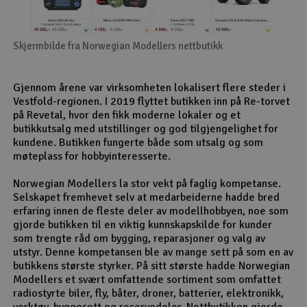
Skjermbilde fra Norwegian Modellers nettbutikk
Gjennom årene var virksomheten lokalisert flere steder i
Vestfold-regionen. I 2019 flyttet butikken inn på Re-torvet
på Revetal, hvor den fikk moderne lokaler og et
butikkutsalg med utstillinger og god tilgjengelighet for
kundene. Butikken fungerte både som utsalg og som
møteplass for hobbyinteresserte.
Norwegian Modellers la stor vekt på faglig kompetanse.
Selskapet fremhevet selv at medarbeiderne hadde bred
erfaring innen de fleste deler av modellhobbyen, noe som
gjorde butikken til en viktig kunnskapskilde for kunder
som trengte råd om bygging, reparasjoner og valg av
utstyr. Denne kompetansen ble av mange sett på som en av
butikkens største styrker. På sitt største hadde Norwegian
Modellers et svært omfattende sortiment som omfattet
radiostyrte biler, fly, båter, droner, batterier, elektronikk,
verktøy, byggesett og reservedeler. Nettbutikken gjorde