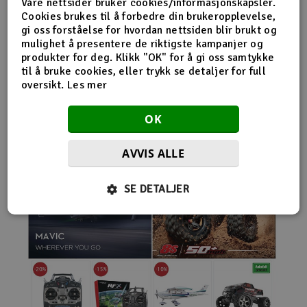
Våre nettsider bruker cookies/informasjonskapsler.
nybegynnerutstyr og avanserte løsninger hos samme
Cookies brukes til å forbedre din brukeropplevelse,
leverandør. Da internett for alvor endret
gi oss forståelse for hvordan nettsiden blir brukt og
handelsmønstrene på 2000-tallet, satset Norwegian
mulighet å presentere de riktigste kampanjer og
Modellers tidlig på netthandel. Nettbutikken modellers.no
produkter for deg. Klikk "OK" for å gi oss samtykke
gjorde det mulig for kunder fra hele landet å handle
til å bruke cookies, eller trykk se detaljer for full
spesialprodukter som tidligere ofte bare var tilgjengelige i
oversikt.
Les mer
større byer. Samtidig fortsatte selskapet å drive fysisk
butikk og personlig kundeservice.
OK
AVVIS ALLE
SE DETALJER