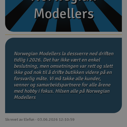
Modellers
Modellers
Båter
Droner
Droner for FPV
Fly
Norwegian Modellers la dessverre ned driften
tidlig i 2026. Det har ikke vært en enkel
beslutning, men omsetningen var rett og slett
Helikopter
ikke god nok til å drifte butikken videre på en
V
forsvarlig måte. Vi må takke alle kunder,
Kamerautstyr
venner og samarbeidspartnere for alle årene
med hobby i fokus. Hilsen alle på Norwegian
Modellbygging, LEGO & byggesett
Modellers
Modelljernbane
Skrevet av Elefun - 03.06.2026 12:10:59
Motor & tilbehør