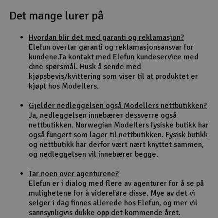
Det mange lurer på
Outlet
Hvordan blir det med garanti og reklamasjon?
Radioutstyr
Elefun overtar garanti og reklamasjonsansvar for
kundene.Ta kontakt med Elefun kundeservice med
Raketter
dine spørsmål. Husk å sende med
kjøpsbevis/kvittering som viser til at produktet er
kjøpt hos Modellers.
Smarthjem, lek & hobby
Gjelder nedleggelsen også Modellers nettbutikken?
Solenergi
Ja, nedleggelsen innebærer dessverre også
H
nettbutikken. Norwegian Modellers fysiske butikk har
også fungert som lager til nettbutikken. Fysisk butikk
Sparkesykler & elkjøretøy
Du
og nettbutikk har derfor vært nært knyttet sammen,
Vi
og nedleggelsen vil innebærer begge.
Verktøy, utstyr & tilbehør
Tar noen over agenturene?
Elefun er i dialog med flere av agenturer for å se på
Gavekort
mulighetene for å videreføre disse. Mye av det vi
selger i dag finnes allerede hos Elefun, og mer vil
sannsynligvis dukke opp det kommende året.