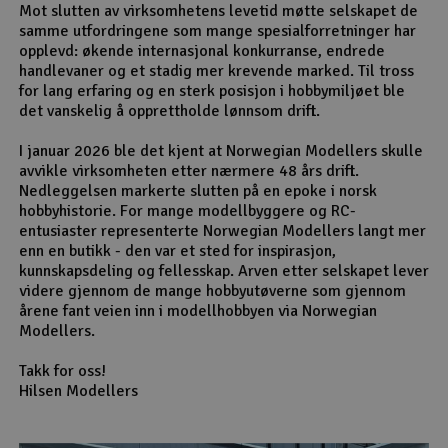
Mot slutten av virksomhetens levetid møtte selskapet de
samme utfordringene som mange spesialforretninger har
opplevd: økende internasjonal konkurranse, endrede
handlevaner og et stadig mer krevende marked. Til tross
for lang erfaring og en sterk posisjon i hobbymiljøet ble
det vanskelig å opprettholde lønnsom drift.
I januar 2026 ble det kjent at Norwegian Modellers skulle
avvikle virksomheten etter nærmere 48 års drift.
Nedleggelsen markerte slutten på en epoke i norsk
hobbyhistorie. For mange modellbyggere og RC-
entusiaster representerte Norwegian Modellers langt mer
enn en butikk - den var et sted for inspirasjon,
kunnskapsdeling og fellesskap. Arven etter selskapet lever
videre gjennom de mange hobbyutøverne som gjennom
årene fant veien inn i modellhobbyen via Norwegian
Modellers.
Takk for oss!
Hilsen Modellers