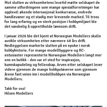
Mot slutten av virksomhetens levetid møtte selskapet de
samme utfordringene som mange spesialforretninger har
opplevd: økende internasjonal konkurranse, endrede
handlevaner og et stadig mer krevende marked. Til tross
for lang erfaring og en sterk posisjon i hobbymiljøet ble
det vanskelig å opprettholde lønnsom drift.
I januar 2026 ble det kjent at Norwegian Modellers skulle
avvikle virksomheten etter nærmere 48 års drift.
Nedleggelsen markerte slutten på en epoke i norsk
hobbyhistorie. For mange modellbyggere og RC-
entusiaster representerte Norwegian Modellers langt mer
enn en butikk - den var et sted for inspirasjon,
kunnskapsdeling og fellesskap. Arven etter selskapet lever
videre gjennom de mange hobbyutøverne som gjennom
årene fant veien inn i modellhobbyen via Norwegian
Modellers.
Takk for oss!
Hilsen Modellers