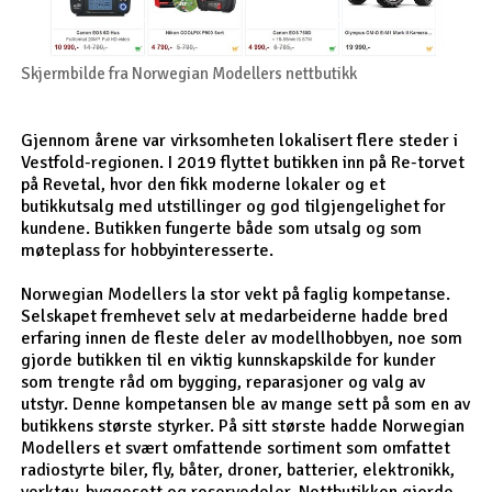
Skjermbilde fra Norwegian Modellers nettbutikk
Gjennom årene var virksomheten lokalisert flere steder i
Vestfold-regionen. I 2019 flyttet butikken inn på Re-torvet
på Revetal, hvor den fikk moderne lokaler og et
butikkutsalg med utstillinger og god tilgjengelighet for
kundene. Butikken fungerte både som utsalg og som
møteplass for hobbyinteresserte.
Norwegian Modellers la stor vekt på faglig kompetanse.
Selskapet fremhevet selv at medarbeiderne hadde bred
erfaring innen de fleste deler av modellhobbyen, noe som
gjorde butikken til en viktig kunnskapskilde for kunder
som trengte råd om bygging, reparasjoner og valg av
utstyr. Denne kompetansen ble av mange sett på som en av
butikkens største styrker. På sitt største hadde Norwegian
Modellers et svært omfattende sortiment som omfattet
radiostyrte biler, fly, båter, droner, batterier, elektronikk,
verktøy, byggesett og reservedeler. Nettbutikken gjorde