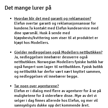
Det mange lurer på
Outlet
Hvordan blir det med garanti og reklamasjon?
Radioutstyr
Elefun overtar garanti og reklamasjonsansvar for
kundene.Ta kontakt med Elefun kundeservice med
Raketter
dine spørsmål. Husk å sende med
kjøpsbevis/kvittering som viser til at produktet er
kjøpt hos Modellers.
Smarthjem, lek & hobby
Gjelder nedleggelsen også Modellers nettbutikken?
Solenergi
Ja, nedleggelsen innebærer dessverre også
H
nettbutikken. Norwegian Modellers fysiske butikk har
også fungert som lager til nettbutikken. Fysisk butikk
Sparkesykler & elkjøretøy
Du
og nettbutikk har derfor vært nært knyttet sammen,
Vi
og nedleggelsen vil innebærer begge.
Verktøy, utstyr & tilbehør
Tar noen over agenturene?
Elefun er i dialog med flere av agenturer for å se på
Gavekort
mulighetene for å videreføre disse. Mye av det vi
selger i dag finnes allerede hos Elefun, og mer vil
sannsynligvis dukke opp det kommende året.