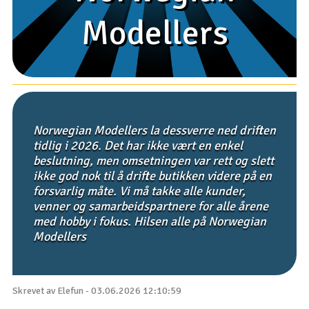
Modellers
Modellers
Båter
Droner
Droner for FPV
Fly
Norwegian Modellers la dessverre ned driften
tidlig i 2026. Det har ikke vært en enkel
beslutning, men omsetningen var rett og slett
Helikopter
ikke god nok til å drifte butikken videre på en
V
forsvarlig måte. Vi må takke alle kunder,
Kamerautstyr
venner og samarbeidspartnere for alle årene
med hobby i fokus. Hilsen alle på Norwegian
Modellbygging, LEGO & byggesett
Modellers
Modelljernbane
Skrevet av Elefun - 03.06.2026 12:10:59
Motor & tilbehør