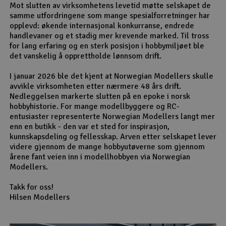
Mot slutten av virksomhetens levetid møtte selskapet de
samme utfordringene som mange spesialforretninger har
opplevd: økende internasjonal konkurranse, endrede
handlevaner og et stadig mer krevende marked. Til tross
for lang erfaring og en sterk posisjon i hobbymiljøet ble
det vanskelig å opprettholde lønnsom drift.
I januar 2026 ble det kjent at Norwegian Modellers skulle
avvikle virksomheten etter nærmere 48 års drift.
Nedleggelsen markerte slutten på en epoke i norsk
hobbyhistorie. For mange modellbyggere og RC-
entusiaster representerte Norwegian Modellers langt mer
enn en butikk - den var et sted for inspirasjon,
kunnskapsdeling og fellesskap. Arven etter selskapet lever
videre gjennom de mange hobbyutøverne som gjennom
årene fant veien inn i modellhobbyen via Norwegian
Modellers.
Takk for oss!
Hilsen Modellers