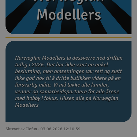
Modellers
Modellers
Båter
Droner
Droner for FPV
Fly
Norwegian Modellers la dessverre ned driften
tidlig i 2026. Det har ikke vært en enkel
beslutning, men omsetningen var rett og slett
Helikopter
ikke god nok til å drifte butikken videre på en
V
forsvarlig måte. Vi må takke alle kunder,
Kamerautstyr
venner og samarbeidspartnere for alle årene
med hobby i fokus. Hilsen alle på Norwegian
Modellbygging, LEGO & byggesett
Modellers
Modelljernbane
Skrevet av Elefun - 03.06.2026 12:10:59
Motor & tilbehør