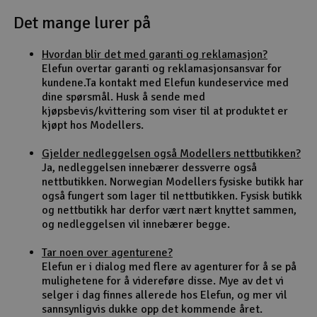
Det mange lurer på
Outlet
Hvordan blir det med garanti og reklamasjon?
Radioutstyr
Elefun overtar garanti og reklamasjonsansvar for
kundene.Ta kontakt med Elefun kundeservice med
Raketter
dine spørsmål. Husk å sende med
kjøpsbevis/kvittering som viser til at produktet er
kjøpt hos Modellers.
Smarthjem, lek & hobby
Gjelder nedleggelsen også Modellers nettbutikken?
Solenergi
Ja, nedleggelsen innebærer dessverre også
H
nettbutikken. Norwegian Modellers fysiske butikk har
også fungert som lager til nettbutikken. Fysisk butikk
Sparkesykler & elkjøretøy
Du
og nettbutikk har derfor vært nært knyttet sammen,
Vi
og nedleggelsen vil innebærer begge.
Verktøy, utstyr & tilbehør
Tar noen over agenturene?
Elefun er i dialog med flere av agenturer for å se på
Gavekort
mulighetene for å videreføre disse. Mye av det vi
selger i dag finnes allerede hos Elefun, og mer vil
sannsynligvis dukke opp det kommende året.