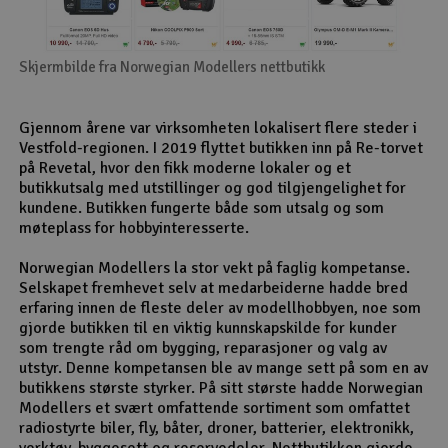
Skjermbilde fra Norwegian Modellers nettbutikk
Gjennom årene var virksomheten lokalisert flere steder i
Vestfold-regionen. I 2019 flyttet butikken inn på Re-torvet
på Revetal, hvor den fikk moderne lokaler og et
butikkutsalg med utstillinger og god tilgjengelighet for
kundene. Butikken fungerte både som utsalg og som
møteplass for hobbyinteresserte.
Norwegian Modellers la stor vekt på faglig kompetanse.
Selskapet fremhevet selv at medarbeiderne hadde bred
erfaring innen de fleste deler av modellhobbyen, noe som
gjorde butikken til en viktig kunnskapskilde for kunder
som trengte råd om bygging, reparasjoner og valg av
utstyr. Denne kompetansen ble av mange sett på som en av
butikkens største styrker. På sitt største hadde Norwegian
Modellers et svært omfattende sortiment som omfattet
radiostyrte biler, fly, båter, droner, batterier, elektronikk,
verktøy, byggesett og reservedeler. Nettbutikken gjorde